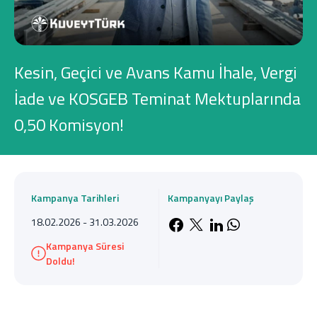
Konut Finansmanı
Yatırım Fonları
Kesin, Geçici ve Avans Kamu İhale, Vergi
İade ve KOSGEB Teminat Mektuplarında
0,50 Komisyon!
Ticari Kartlar
Tarım Finansmanı
Kampanya Tarihleri
Kampanyayı Paylaş
Leasing
18.02.2026 - 31.03.2026
Facebook'da payla
X'de paylaş
LinkedIn'de 
Whatsapp'
Kampanya Süresi
Yatırım
Doldu!