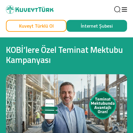
Sea
Kuveyt Türklü Ol
İnternet Şubesi
Kendim İçin
İşim İçin
KOBİ’lere Özel Teminat Mektubu
Kampanyası
Sağlam Kart
Araç Finansmanı