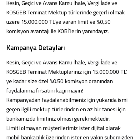
Kesin, Geçici ve Avans Kamu İhale, Vergi İade ve
KOSGEB Teminat Mektup türlerinde geçerli olmak
üzere 15.000.000 TL'ye varan limit ve %0,50
komisyon avantajı ile KOBİ’lerin yanındayız.
Dijital Bankacılık
Hakkımızda
Finans Portalı
Yatırımcı İlişkileri
Kampanya Detayları
Şube ve ATM’ler
İletişim
Ürün ve Hizmet Ücretleri
English
العربية
Kesin, Geçici ve Avans Kamu İhale, Vergi İade ve
Dijital Bankacılık
Hakkımızda
Finans Portalı
Yatırımcı İlişkileri
Şube ve ATM’ler
İletişim
Ürün ve Hizmet Ücretleri
KOSGEB Teminat Mektuplarınız için 15.000.000 TL’
English
العربية
ye kadar size özel %0.50 komisyon oranından
faydalanma fırsatını kaçırmayın!
Kampanyadan faydalanabilmeniz için yukarıda ismi
geçen ilgili mektup türlerinden en az bir tanesi için
bankamızda limitiniz olması gerekmektedir.
Limiti olmayan müşterilerimiz ister dijital olarak
mobil bankacılık üzerinden ister en yakın şubemizden