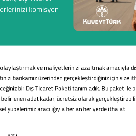
erlerinizi komisyon
Ticari Kartlar
Tarım Finansmanı
Leasing
 kolaylaştırmak ve maliyetlerinizi azaltmak amacıyla dı
Yatırım
ınızı bankamız üzerinden gerçekleştirdiğiniz için size it
ceğiniz bir Dış Ticaret Paketi tanımladık. Bu paket ile bi
, belirlenen adet kadar, ücretsiz olarak gerçekleştirebilir
ksel şubelerimiz aracılığıyla her an her yerde ithalat