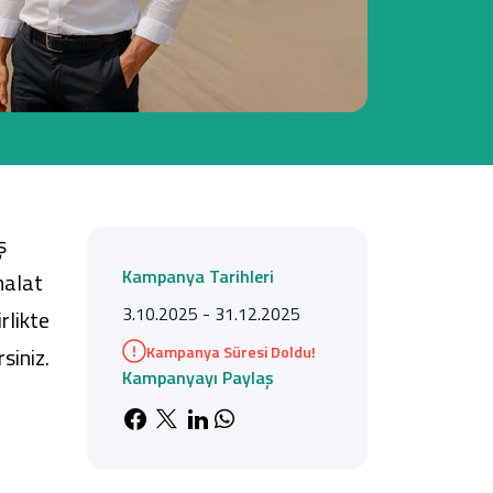
Tüm Kampanyalar
Tüm Kampanyalar
ş
Kampanya Tarihleri
halat
3.10.2025 - 31.12.2025
rlikte
Kampanya Süresi Doldu!
siniz.
Kampanyayı Paylaş
Facebook'da paylaş
X'de paylaş
LinkedIn'de paylaş
Whatsapp'da paylaş