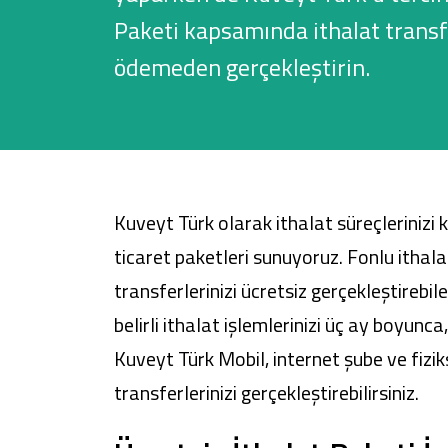
Paketi kapsamında ithalat transf
ödemeden gerçekleştirin.
Sağlam Kart
Araç Finansmanı
Konut Finansmanı
Kuveyt Türk olarak ithalat süreçlerinizi
Yatırım Fonları
ticaret paketleri sunuyoruz. Fonlu ithalat
transferlerinizi ücretsiz gerçekleştirebile
belirli ithalat işlemlerinizi üç ay boyunca
Kuveyt Türk Mobil
, internet şube ve fizi
transferlerinizi gerçekleştirebilirsiniz.