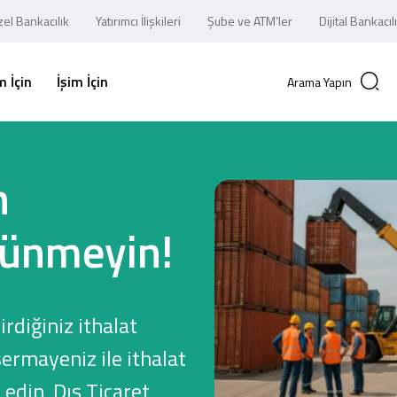
el Bankacılık
Yatırımcı İlişkileri
Şube ve ATM’ler
Dijital Bankacıl
 İçin
İşim İçin
Arama Yapın
n
ünmeyin!
rdiğiniz ithalat
sermayeniz ile ithalat
edin, Dış Ticaret