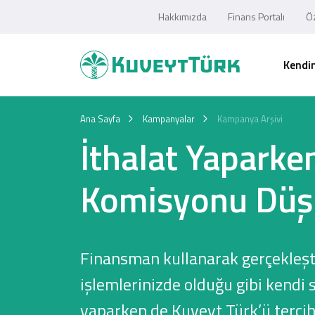
Hakkımızda
Finans Portalı
Öz
Kendim
Ana Sayfa
Kampanyalar
Kampanya Arşivi
İthalat Yaparke
Komisyonu Düş
Finansman kullanarak gerçekleşti
işlemlerinizde olduğu gibi kendi 
yaparken de Kuveyt Türk’ü tercih 