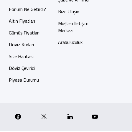
Fonum Ne Getirdi?
Bize Ulaşın
Altın Fiyatları
Müşteri İletişim
Merkezi
Gümüş Fiyatları
Arabuluculuk
Döviz Kurları
Site Haritası
Döviz Çevirici
Piyasa Durumu
p
nstagram
Facebook
X
Linkedin
YouTube