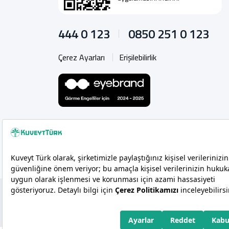
444 0 123
0850 251 0 123
Çerez Ayarları
Erişilebilirlik
Copyright 2026 Kuveyt Türk Katılım Bankası A.Ş.