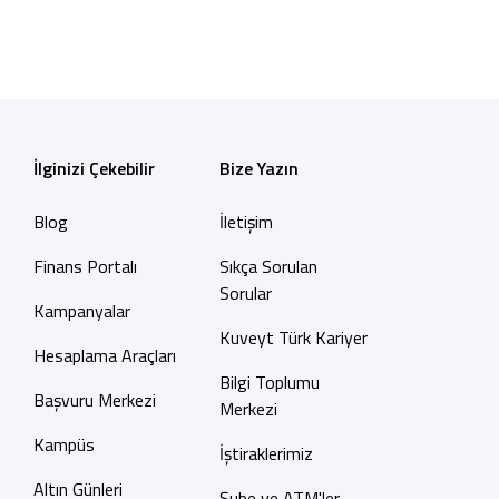
İlginizi Çekebilir
Bize Yazın
Blog
İletişim
Finans Portalı
Sıkça Sorulan
Sorular
Kampanyalar
Kuveyt Türk Kariyer
Hesaplama Araçları
Bilgi Toplumu
Başvuru Merkezi
Merkezi
Kampüs
İştiraklerimiz
Altın Günleri
Şube ve ATM'ler