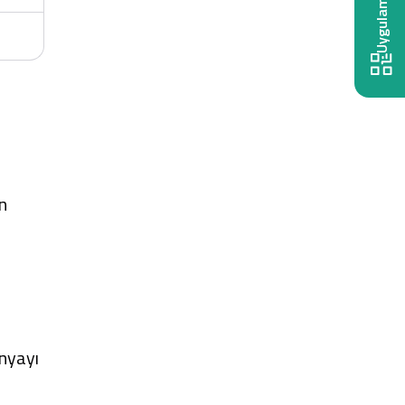
n
nyayı