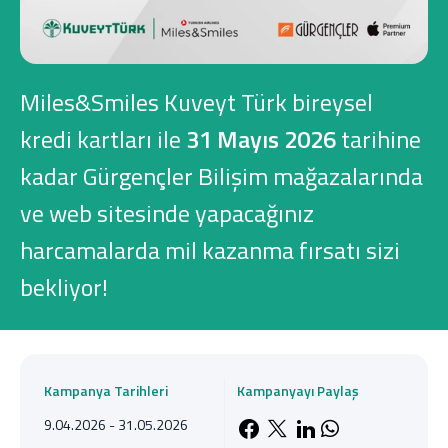
Konut Finansmanı
Yatırım Fonları
Miles&Smiles Kuveyt Türk bireysel
kredi kartları ile
31 Mayıs 2026
tarihine
kadar Gürgençler Bilişim mağazalarında
Ticari Kartlar
ve web sitesinde yapacağınız
harcamalarda mil kazanma fırsatı sizi
Tarım Finansmanı
bekliyor!
Leasing
Yatırım
Kampanya Tarihleri
Kampanyayı Paylaş
9.04.2026 - 31.05.2026
Facebook'da payla
X'de paylaş
LinkedIn'de 
Whatsapp'