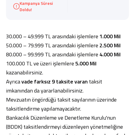
Kampanya Süresi
Doldu!
30.000 – 49.999 TL arasındaki işlemlere
1.000 Mil
Dijital Bankacılık
Hakkımızda
Finans Portalı
Yatırımcı İlişkileri
50.000 – 79.999 TL arasındaki işlemlere
2.500 Mil
Şube ve ATM’ler
İletişim
Ürün ve Hizmet Ücretleri
80.000 – 99.999 TL arasındaki işlemlere
4.000 Mil
English
العربية
Dijital Bankacılık
Hakkımızda
Finans Portalı
Yatırımcı İlişkileri
100.000 TL ve üzeri işlemlere
5.000 Mil
Şube ve ATM’ler
İletişim
Ürün ve Hizmet Ücretleri
kazanabilirsiniz.
English
العربية
Ayrıca
vade farksız 9 taksite varan
taksit
imkanından da yararlanabilirsiniz.
Mevzuatın öngördüğü taksit sayılarının üzerinde
taksitlendirme yapılamayacaktır.
Bankacılık Düzenleme ve Denetleme Kurulu'nun
(BDDK) taksitlendirmeyi düzenleyen yönetmeliğine