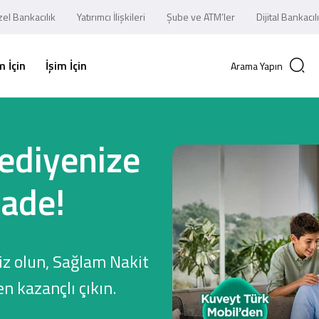
el Bankacılık
Yatırımcı İlişkileri
Şube ve ATM’ler
Dijital Bankacıl
 İçin
İşim İçin
Arama Yapın
ediyenize
İade!
z olun, Sağlam Nakit
en kazançlı çıkın.