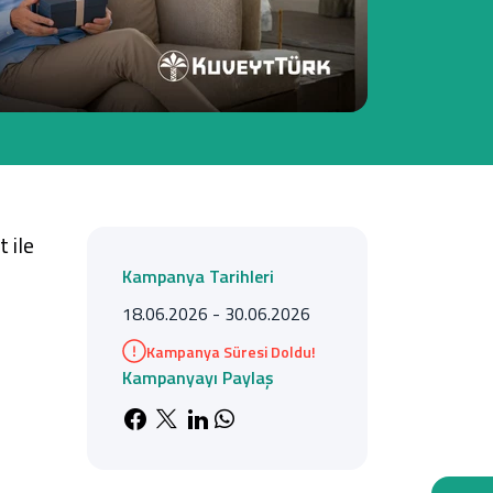
Tüm Kampanyalar
Tüm Kampanyalar
 ile
Kampanya Tarihleri
18.06.2026 - 30.06.2026
Kampanya Süresi Doldu!
Kampanyayı Paylaş
Facebook'da paylaş
X'de paylaş
LinkedIn'de paylaş
Whatsapp'da paylaş