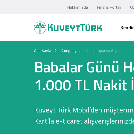
Hakkımızda
Finans Portalı
Öz
Kendim
Ana Sayfa
Kampanyalar
Kampanya Arşivi
Babalar Günü H
1.000 TL Nakit 
Kuveyt Türk Mobil’den müşterimi
Kart’la e-ticaret alışverişlerinizd