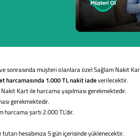
Ticari Kartlar
Tarım Finansmanı
Leasing
ve sonrasında müşteri olanlara özel Sağlam Nakit Kart
Yatırım
aret harcamasında 1.000 TL nakit iade
verilecektir.
akit Kart ile harcama yapılması gerekmektedir.
ası gerekmektedir.
harcama şartı 2.000 TL’dir.
tarı hesabınıza 5 gün içerisinde yüklenecektir.