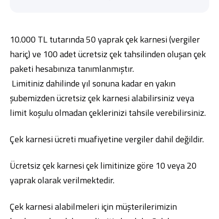
10.000 TL tutarında 50 yaprak çek karnesi (vergiler
hariç) ve 100 adet ücretsiz çek tahsilinden oluşan çek
Dijital Bankacılık
Hakkımızda
Finans Portalı
Yatırımcı İlişkileri
paketi hesabınıza tanımlanmıştır.
Şube ve ATM’ler
İletişim
Ürün ve Hizmet Ücretleri
Limitiniz dahilinde yıl sonuna kadar en yakın
English
العربية
şubemizden ücretsiz çek karnesi alabilirsiniz veya
Dijital Bankacılık
Hakkımızda
Finans Portalı
Yatırımcı İlişkileri
Şube ve ATM’ler
İletişim
Ürün ve Hizmet Ücretleri
limit koşulu olmadan çeklerinizi tahsile verebilirsiniz.
English
العربية
Çek karnesi ücreti muafiyetine vergiler dahil değildir.
Ücretsiz çek karnesi çek limitinize göre 10 veya 20
yaprak olarak verilmektedir.
Çek karnesi alabilmeleri için müşterilerimizin