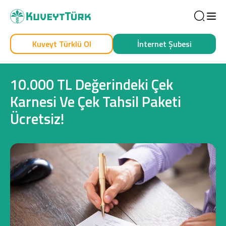
Sea
Kuveyt Türklü Ol
İnternet Şubesi
Kendim İçin
İşim İçin
10.000 TL Değerindeki Çek
Karnesi Ve Çek Tahsil Paketi
Ücretsiz!
Sağlam Kart
Araç Finansmanı