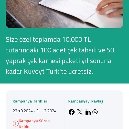
Konut Finansmanı
Yatırım Fonları
Size özel toplamda 10.000 TL
tutarındaki 100 adet çek tahsili ve 50
yaprak çek karnesi paketi yıl sonuna
Ticari Kartlar
kadar Kuveyt Türk'te ücretsiz.
Tarım Finansmanı
Leasing
Kampanya Tarihleri
Kampanyayı Paylaş
Yatırım
23.10.2024 - 31.12.2024
Facebook'da payla
X'de paylaş
LinkedIn'de 
Whatsapp'
Kampanya Süresi
Doldu!