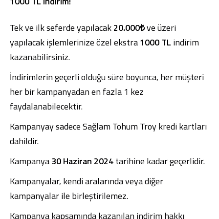
1000 TL indirim!
Tek ve ilk seferde yapılacak
20.000₺
ve üzeri
yapılacak işlemlerinize özel ekstra
1000 TL
indirim
kazanabilirsiniz.
Dijital Bankacılık
Hakkımızda
Finans Portalı
Yatırımcı İlişkileri
İndirimlerin geçerli olduğu süre boyunca, her müşteri
Şube ve ATM’ler
İletişim
Ürün ve Hizmet Ücretleri
English
العربية
her bir kampanyadan en fazla 1 kez
Dijital Bankacılık
Hakkımızda
Finans Portalı
Yatırımcı İlişkileri
faydalanabilecektir.
Şube ve ATM’ler
İletişim
Ürün ve Hizmet Ücretleri
English
العربية
Kampanyay sadece Sağlam Tohum Troy kredi kartları
dahildir.
Kampanya
30 Haziran 2024
tarihine kadar geçerlidir.
Kampanyalar, kendi aralarında veya diğer
kampanyalar ile birleştirilemez.
Kampanya kapsamında kazanılan indirim hakkı