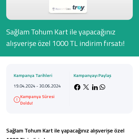
Konut Finansmanı
Yatırım Fonları
Sağlam Tohum Kart ile yapacağınız
alışverişe özel 1000 TL indirim fırsatı!
Ticari Kartlar
Kampanya Tarihleri
Kampanyayı Paylaş
Tarım Finansmanı
19.04.2024 - 30.06.2024
Facebook'da payla
X'de paylaş
LinkedIn'de 
Whatsapp'
Leasing
Kampanya Süresi
Doldu!
Yatırım
Sağlam Tohum Kart ile yapacağınız alışverişe özel