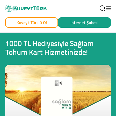
Sea
Kuveyt Türklü Ol
İnternet Şubesi
Kendim İçin
İşim İçin
1000 TL Hediyesiyle Sağlam
Tohum Kart Hizmetinizde!
Sağlam Kart
Araç Finansmanı