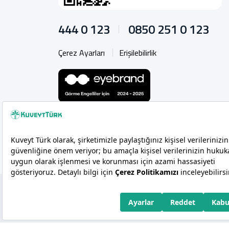
444 0 123
0850 251 0 123
Çerez Ayarları
Erişilebilirlik
Copyright 2026 Kuveyt Türk Katılım Bankası A.Ş.