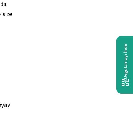
nda
k size
Uygulamayı İndir
nyayı