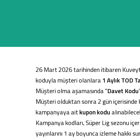
Sağlam Kart
Araç Finansmanı
Konut Finansmanı
26 Mart 2026 tarihinden itibaren
Kuveyt
Yatırım Fonları
koduyla müşteri olanlara
1 Aylık TOD T
Müşteri olma aşamasında "
Davet Kodu
Müşteri olduktan sonra 2 gün içerisinde
kampanyaya ait
kupon kodu
alınabilecek
Kampanya kodları, Süper Lig sezonu içer
yayınlarını 1 ay boyunca izleme hakkı s