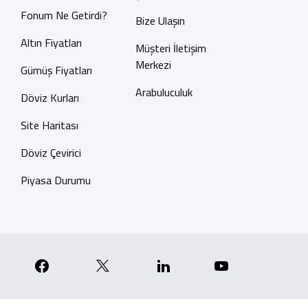
Fonum Ne Getirdi?
Bize Ulaşın
Altın Fiyatları
Müşteri İletişim
Merkezi
Gümüş Fiyatları
Arabuluculuk
Döviz Kurları
Site Haritası
Döviz Çevirici
Piyasa Durumu
p
nstagram
Facebook
X
Linkedin
YouTube