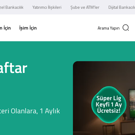
el Bankacılık
Yatırımcı İlişkileri
Şube ve ATM’ler
Dijital Bankacıl
 İçin
İşim İçin
Arama Yapın
aftar
i Olanlara, 1 Aylık