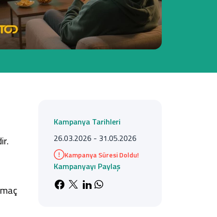
Tüm Kampanyalar
Tüm Kampanyalar
Kampanya Tarihleri
26.03.2026 - 31.05.2026
ir.
Kampanya Süresi Doldu!
Kampanyayı Paylaş
Facebook'da paylaş
X'de paylaş
LinkedIn'de paylaş
Whatsapp'da paylaş
n maç