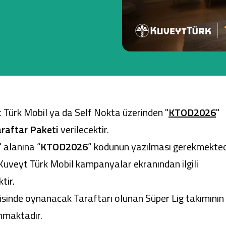
Ticari Kartlar
Tarım Finansmanı
Leasing
 Türk Mobil
ya da Self Nokta üzerinden "
KTOD2026
"
Yatırım
araftar Paketi
verilecektir.
" alanına “
KTOD2026
” kodunun yazılması gerekmekted
 Kuveyt Türk Mobil kampanyalar ekranından ilgili
tir.
isinde oynanacak Taraftarı olunan Süper Lig takımını
unmaktadır.