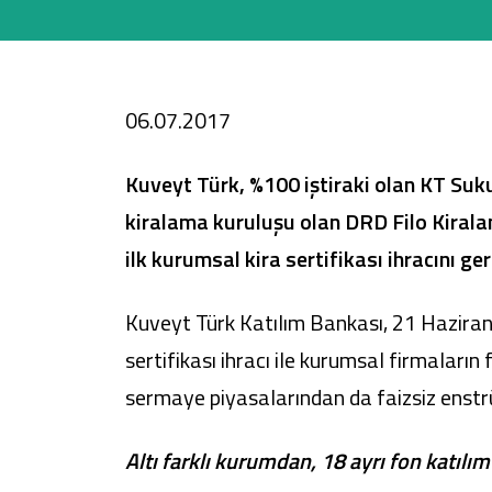
Sağlam Kart
06.07.2017
Araç Finansmanı
Kuveyt Türk, %100 iştiraki olan KT Suku
Konut Finansmanı
kiralama kuruluşu olan DRD Filo Kirala
ilk kurumsal kira sertifikası ihracını ger
Yatırım Fonları
Kuveyt Türk Katılım Bankası, 21 Haziran 
sertifikası ihracı ile kurumsal firmaları
sermaye piyasalarından da faizsiz enstr
Altı farklı kurumdan, 18 ayrı fon katılım