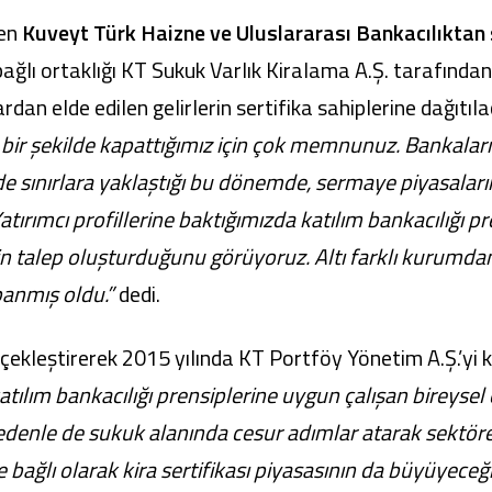
ren
Kuveyt Türk Haizne ve Uluslararası Bankacılıktan
ağlı ortaklığı KT Sukuk Varlık Kiralama A.Ş. tarafından g
ardan elde edilen gelirlerin sertifika sahiplerine dağıtı
ılı bir şekilde kapattığımız için çok memnunuz. Bankala
ide sınırlara yaklaştığı bu dönemde, sermaye piyasalar
ırımcı profillerine baktığımızda katılım bankacılığı pr
in talep oluşturduğunu görüyoruz. Altı farklı kurumdan
panmış oldu.”
dedi.
erçekleştirerek 2015 yılında KT Portföy Yönetim A.Ş.’yi k
atılım bankacılığı prensiplerine uygun çalışan bireysel
 nedenle de sukuk alanında cesur adımlar atarak sekt
e bağlı olarak kira sertifikası piyasasının da büyüyec