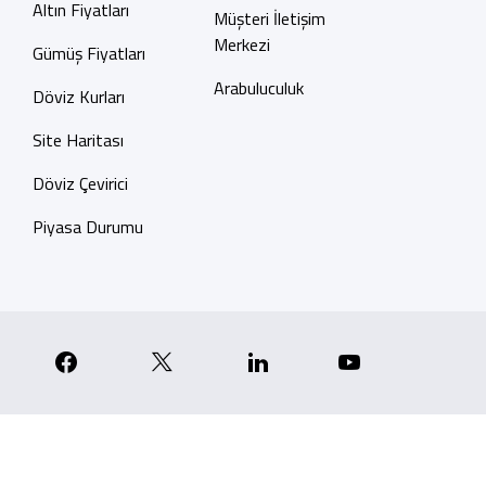
Altın Fiyatları
Müşteri İletişim
Merkezi
Gümüş Fiyatları
Arabuluculuk
Döviz Kurları
Site Haritası
Döviz Çevirici
Piyasa Durumu
p
nstagram
Facebook
X
Linkedin
YouTube