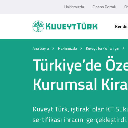
Hakkımızda
Finans Portalı
Öz
Kendim
Ana Sayfa
Hakkımızda
Kuveyt Türk'ü Tanıyın
Türkiye’de Öze
Kurumsal Kira 
Kuveyt Türk, iştiraki olan KT Suku
sertifikası ihracını gerçekleştirdi.