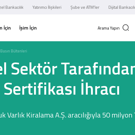
el Bankacılık
Yatırımcı İlişkileri
Şube ve ATM’ler
Dijital Bankacıl
 İçin
İşim İçin
Arama Yapın
Basın Bültenleri
l Sektör Tarafından
Sertifikası İhracı
k Varlık Kiralama A.Ş. aracılığıyla 50 milyon