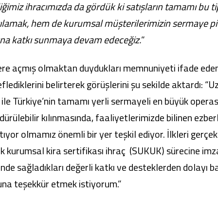
iğimiz ihracımızda da gördük ki satışların tamamı bu tip
şılamak, hem de kurumsal müşterilerimizin sermaye piyas
sına katkı sunmaya devam edeceğiz.
”
ere açmış olmaktan duydukları memnuniyeti ifade ede
lediklerini belirterek görüşlerini şu sekilde aktardı: “Uzu
 ile Türkiye’nin tamamı yerli sermayeli en büyük ope
rülebilir kılınmasında, faaliyetlerimizde bilinen ezberl
yor olmamız önemli bir yer teşkil ediyor. İlkleri gerçekle
k kurumsal kira sertifikası ihraç (SUKUK) sürecine imza
inde sağladıkları değerli katkı ve desteklerden dolayı
na teşekkür etmek istiyorum.”