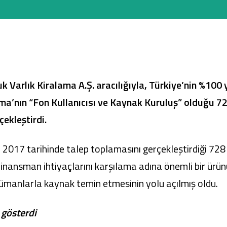
Ticari Kartlar
Tarım Finansmanı
k Varlık Kiralama A.Ş. aracılığıyla, Türkiye’nin %100
Leasing
ma’nın “Fon Kullanıcısı ve Kaynak Kuruluş” olduğu 72
çekleştirdi.
Yatırım
2017 tarihinde talep toplamasını gerçekleştirdiği 728 
n finansman ihtiyaçlarını karşılama adına önemli bir ür
ümanlarla kaynak temin etmesinin yolu açılmış oldu.
 gösterdi