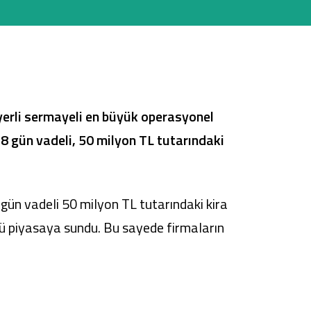
Tüm Kampanyalar
Tüm Kampanyalar
 yerli sermayeli en büyük operasyonel
8 gün vadeli, 50 milyon TL tutarındaki
gün vadeli 50 milyon TL tutarındaki kira
ünü piyasaya sundu. Bu sayede firmaların