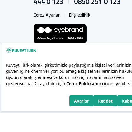
444 0 123
0850 251 0 123
Çerez Ayarları
Erişilebilirlik
Copyright 2026 Kuveyt Türk Katılım Bankası A.Ş.