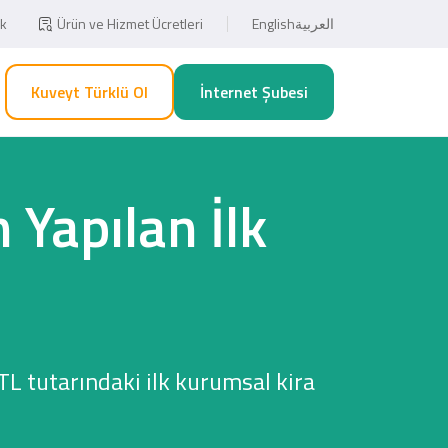
ık
Ürün ve Hizmet Ücretleri
English
العربية
Kuveyt Türklü Ol
İnternet Şubesi
 Yapılan İlk
 TL tutarındaki ilk kurumsal kira
Eğitim ve Sağlık Harcamalarınızda
Esnaf, Çiftçi ve Şahıs Firmalarına
5 Taksit Fırsatı!
Özel 1.000TL!