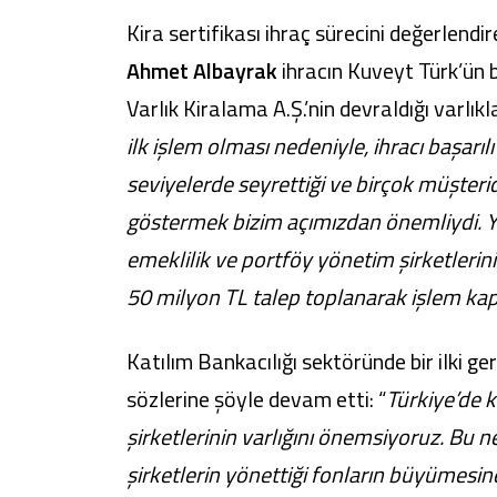
Kira sertifikası ihraç sürecini değerlendi
Ahmet Albayrak
ihracın Kuveyt Türk’ün b
Varlık Kiralama A.Ş.’nin devraldığı varlıkl
ilk işlem olması nedeniyle, ihracı başar
seviyelerde seyrettiği ve birçok müşter
göstermek bizim açımızdan önemliydi. Yat
emeklilik ve portföy yönetim şirketlerin
50 milyon TL talep toplanarak işlem ka
Katılım Bankacılığı sektöründe bir ilki g
sözlerine şöyle devam etti: “
Türkiye’de k
şirketlerinin varlığını önemsiyoruz. Bu
şirketlerin yönettiği fonların büyümesin