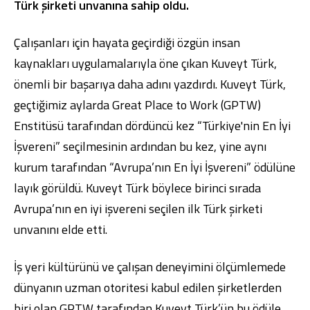
Türk şirketi unvanına sahip oldu.
Çalışanları için hayata geçirdiği özgün insan
kaynakları uygulamalarıyla öne çıkan Kuveyt Türk,
önemli bir başarıya daha adını yazdırdı. Kuveyt Türk,
Dijital Bankacılık
Hakkımızda
Finans Portalı
Yatırımcı İlişkileri
geçtiğimiz aylarda Great Place to Work (GPTW)
Şube ve ATM’ler
İletişim
Ürün ve Hizmet Ücretleri
English
Enstitüsü tarafından dördüncü kez “Türkiye'nin En İyi
العربية
Dijital Bankacılık
Hakkımızda
Finans Portalı
Yatırımcı İlişkileri
İşvereni” seçilmesinin ardından bu kez, yine aynı
Şube ve ATM’ler
İletişim
Ürün ve Hizmet Ücretleri
kurum tarafından “Avrupa’nın En İyi İşvereni” ödülüne
English
العربية
layık görüldü. Kuveyt Türk böylece birinci sırada
Avrupa’nın en iyi işvereni seçilen ilk Türk şirketi
unvanını elde etti.
İş yeri kültürünü ve çalışan deneyimini ölçümlemede
dünyanın uzman otoritesi kabul edilen şirketlerden
biri olan GPTW tarafından Kuveyt Türk’ün bu ödüle