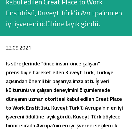
kabul edilen Great Place to Work
Konut Finansmanı
Enstitüsü, Kuveyt Türk’ü Avrupa’nın en
Yatırım Fonları
iyi işvereni ödülüne layık gördü.
22.09.2021
Ticari Kartlar
İş süreçlerinde “önce insan-önce çalışan”
prensibiyle hareket eden Kuveyt Türk, Türkiye
Tarım Finansmanı
açısından önemli bir başarıya imza attı. İş yeri
Leasing
kültürünü ve çalışan deneyimini ölçümlemede
dünyanın uzman otoritesi kabul edilen Great Place
Yatırım
to Work Enstitüsü, Kuveyt Türk’ü Avrupa’nın en iyi
işvereni ödülüne layık gördü. Kuveyt Türk böylece
birinci sırada Avrupa’nın en iyi işvereni seçilen ilk