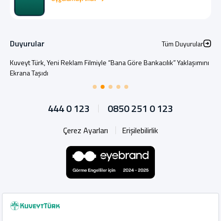
Duyurular
Tüm Duyurular
Kuveyt Türk, Yeni Reklam Filmiyle “Bana Göre Bankacılık” Yaklaşımını
Ekrana Taşıdı
444 0 123
0850 251 0 123
Çerez Ayarları
Erişilebilirlik
Whatsapp
Instagram
Facebook
X
Linkedin
YouTu