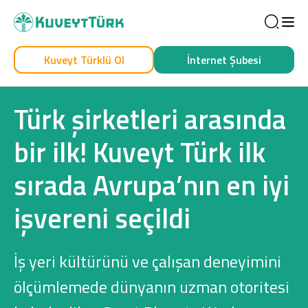
Sea
Kuveyt Türklü Ol
İnternet Şubesi
Kendim İçin
İşim İçin
Türk şirketleri arasında
bir ilk! Kuveyt Türk ilk
sırada Avrupa’nın en iyi
işvereni seçildi
Sağlam Kart
İş yeri kültürünü ve çalışan deneyimini
Araç Finansmanı
ölçümlemede dünyanın uzman otoritesi