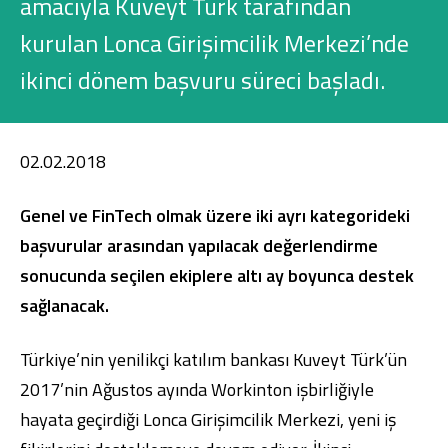
amacıyla Kuveyt Türk tarafından
Konut Finansmanı
kurulan Lonca Girişimcilik Merkezi’nde
Yatırım Fonları
ikinci dönem başvuru süreci başladı.
02.02.2018
Ticari Kartlar
Genel ve FinTech olmak üzere iki ayrı kategorideki
başvurular arasından yapılacak değerlendirme
Tarım Finansmanı
sonucunda seçilen ekiplere altı ay boyunca destek
Leasing
sağlanacak.
Yatırım
Türkiye’nin yenilikçi katılım bankası Kuveyt Türk’ün
2017’nin Ağustos ayında Workinton işbirliğiyle
hayata geçirdiği Lonca Girişimcilik Merkezi, yeni iş