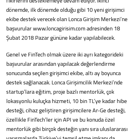
fikirlerini desteklemeye devam ediyor. İkinci
dönemde, ilk dönemde olduğu gibi 10 yeni girişimci
ekibe destek verecek olan Lonca Girişim Merkezi’ne
başvurular
www.loncagirisim.com
adresinden 18
Şubat 2018 Pazar gününe kadar yapılabilecek.
Dijital Bankacılık
Hakkımızda
Finans Portalı
Yatırımcı İlişkileri
Şube ve ATM’ler
İletişim
Ürün ve Hizmet Ücretleri
Genel ve FinTech olmak üzere iki ayrı kategorideki
English
العربية
başvurular arasından yapılacak değerlendirme
Dijital Bankacılık
Hakkımızda
Finans Portalı
Yatırımcı İlişkileri
Şube ve ATM’ler
İletişim
Ürün ve Hizmet Ücretleri
sonucunda seçilen girişimci ekibe, altı ay boyunca
English
العربية
destek sağlanacak. Lonca Girişimcilik Merkezi’nde
startup’lara eğitim, proje bazlı mentorlük, çok
lokasyonlu kuluçka hizmeti, 10 bin TL’ye kadar hibe
desteği, cihaz geliştiren girişimcilere Ar-Ge desteği,
özellikle FinTech’ler için API ve bu konuda özel
mentorlük gibi birçok desteğin yanı sıra uluslararası
yarışmalarda Türkiye’yi temsil etme imkanı da