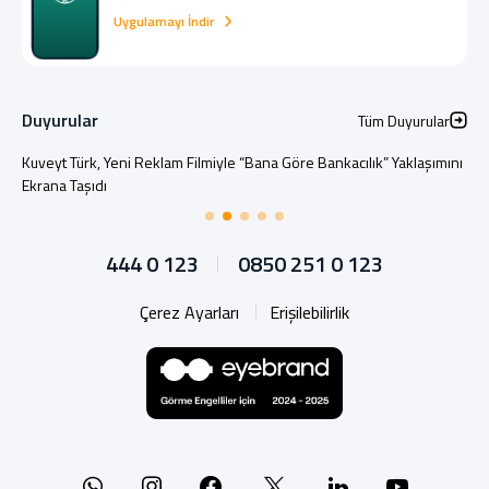
Uygulamayı İndir
Duyurular
Tüm Duyurular
Kuveyt Türk, Yeni Reklam Filmiyle “Bana Göre Bankacılık” Yaklaşımını
Ekrana Taşıdı
444 0 123
0850 251 0 123
Çerez Ayarları
Erişilebilirlik
Whatsapp
Instagram
Facebook
X
Linkedin
YouTu