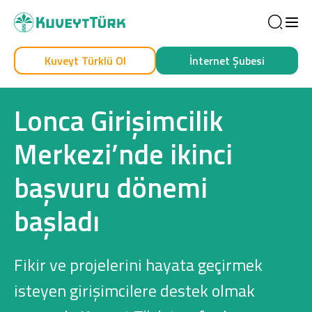
Sea
Kuveyt Türklü Ol
İnternet Şubesi
Kendim İçin
İşim İçin
Lonca Girişimcilik
Merkezi’nde ikinci
başvuru dönemi
başladı
Sağlam Kart
Fikir ve projelerini hayata geçirmek
Araç Finansmanı
isteyen girişimcilere destek olmak