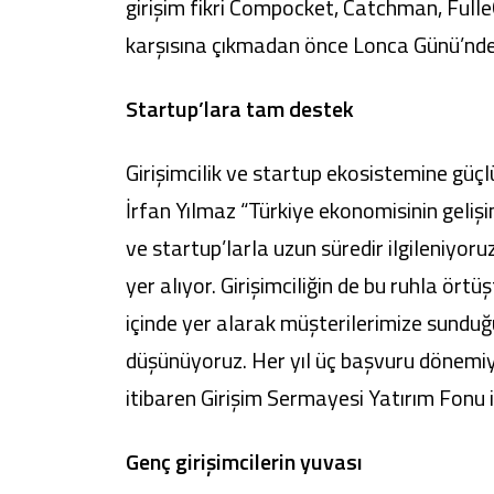
girişim fikri Compocket, Catchman, Fulle
karşısına çıkmadan önce Lonca Günü’nde 
Startup’lara tam destek
Girişimcilik ve startup ekosistemine güç
İrfan Yılmaz “Türkiye ekonomisinin gelişim
ve startup’larla uzun süredir ilgileniyor
yer alıyor. Girişimciliğin de bu ruhla ört
içinde yer alarak müşterilerimize sunduğ
düşünüyoruz. Her yıl üç başvuru dönemiyl
itibaren Girişim Sermayesi Yatırım Fonu i
Genç girişimcilerin yuvası