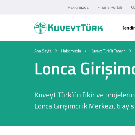
Hakkımızda
Finans Portalı
Öz
Kendim
Ana Sayfa
Hakkımızda
Kuveyt Türk'ü Tanıyın
Lonca Girişimc
Kuveyt Türk’ün fikir ve projeler
Lonca Girişimcilik Merkezi, 6 ay 