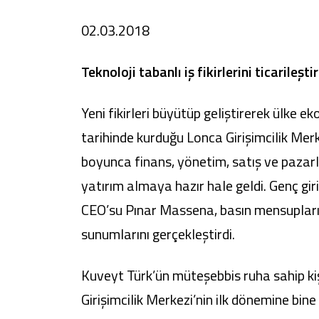
02.03.2018
Teknoloji tabanlı iş fikirlerini ticarile
Sağlam Kart
Araç Finansmanı
Yeni fikirleri büyütüp geliştirerek ülke
tarihinde kurduğu Lonca Girişimcilik Mer
Konut Finansmanı
boyunca finans, yönetim, satış ve pazar
Yatırım Fonları
yatırım almaya hazır hale geldi. Genç gi
CEO’su Pınar Massena, basın mensupları, 
sunumlarını gerçekleştirdi.
Kuveyt Türk’ün müteşebbis ruha sahip kişi
Girişimcilik Merkezi’nin ilk dönemine bin