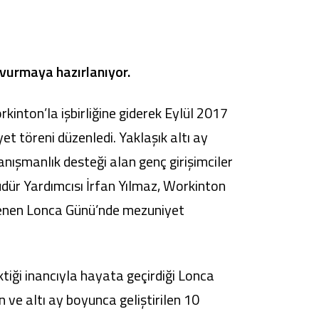
Tüm Kampanyalar
Tüm Kampanyalar
a vurmaya hazırlanıyor.
kinton’la işbirliğine giderek Eylül 2017
t töreni düzenledi. Yaklaşık altı ay
ışmanlık desteği alan genç girişimciler
üdür Yardımcısı İrfan Yılmaz, Workinton
enlenen Lonca Günü’nde mezuniyet
ktiği inancıyla hayata geçirdiği Lonca
n ve altı ay boyunca geliştirilen 10