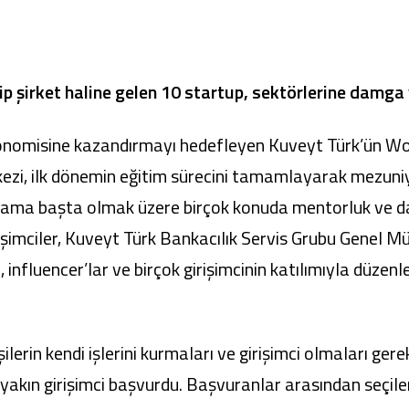
ştirip şirket haline gelen 10 startup, sektörlerine damg
Ticari Kartlar
Tarım Finansmanı
 ekonomisine kazandırmayı hedefleyen Kuveyt Türk’ün Wor
kezi, ilk dönemin eğitim sürecini tamamlayarak mezuniye
Leasing
lama başta olmak üzere birçok konuda mentorluk ve dan
Yatırım
rişimciler, Kuveyt Türk Bankacılık Servis Grubu Genel M
influencer’lar ve birçok girişimcinin katılımıyla düz
lerin kendi işlerini kurmaları ve girişimci olmaları gere
e yakın girişimci başvurdu. Başvuranlar arasından seçile