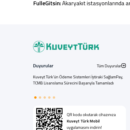
FulleGitsin:
Akaryakıt istasyonlarında a
Duyurular
Tüm Duyurular
Kuveyt Türk, Yeni Reklam Filmiyle “Bana Göre
Bankacılık” Yaklaşımını Ekrana Taşıdı
QR kodu okutarak cihazınıza
Kuveyt Türk Mobil
uygulamasını indirin!