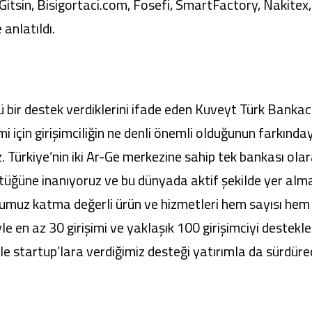
Gitsin, Bisigortaci.com, Fosefi, SmartFactory, Nakitex,
anlatıldı.
lü bir destek verdiklerini ifade eden Kuveyt Türk Banka
i için girişimciliğin ne denli önemli olduğunun farkında
uz. Türkiye’nin iki Ar-Ge merkezine sahip tek bankası o
üştüğüne inanıyoruz ve bu dünyada aktif şekilde yer alma
umuz katma değerli ürün ve hizmetleri hem sayısı hem de
e en az 30 girişimi ve yaklaşık 100 girişimciyi destek
le startup’lara verdiğimiz desteği yatırımla da sürdüre