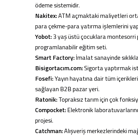
ödeme sistemidir.
Nakitex:
ATM açmaktaki maliyetleri orta
para çekme-para yatırma işlemlerini yapa
Yobot:
3 yaş üstü çocuklara montesorri 
programlanabilir eğitim seti.
Smart Factory:
İmalat sanayinde sıklıkl
Bisigortacım.com:
Sigorta yaptırmak iste
Fosefi:
Yayın hayatına dair tüm içeriklerin
sağlayan B2B pazar yeri.
Ratonik:
Topraksız tarım için çok fonksiyo
Compocket:
Elektronik laboratuvarlarınd
projesi.
Catchman:
Alışveriş merkezlerindeki mağ