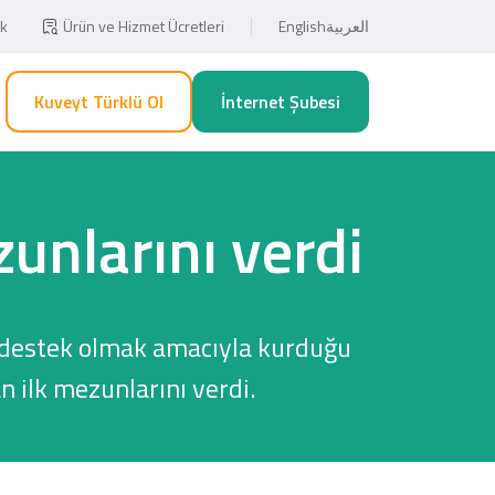
ık
Ürün ve Hizmet Ücretleri
English
العربية
Kuveyt Türklü Ol
İnternet Şubesi
zunlarını verdi
re destek olmak amacıyla kurduğu
n ilk mezunlarını verdi.
Eğitim ve Sağlık Harcamalarınızda
Esnaf, Çiftçi ve Şahıs Firmalarına
5 Taksit Fırsatı!
Özel 1.000TL!