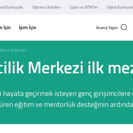
el Bankacılık
Yatırımcı İlişkileri
Şube ve ATM’ler
Dijital Bankacıl
 İçin
İşim İçin
Arama Yapın
Basın Bültenleri
ilik Merkezi ilk me
ini hayata geçirmek isteyen genç girişimcile
süren eğitim ve mentorlük desteğinin ardında