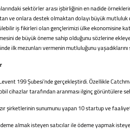
arındaki sektörler arası işbirliğinin en nadide örnekleri
aktan ve onlara destek olmaktan dolayı büyük mutluluk
ebilir iş fikirleri olan gençlerimizi ülke ekonomisine kat
bilmesini de büyük öneme sahip olduğunu sözlerine ekl
inde ilk mezunları vermenin mutluluğunu yaşadıklarını 
r
Levent 199 Şubesi’nde gerçekleştirdi. Özellikle Catch
mobil cihazlar tarafından aranması ilginç görüntülere se
ır şirketlerinin sunumunu yapan 10 startup ve faaliyet 
deme almak isteyen satıcılar ile ödeme yapmak isteyen 