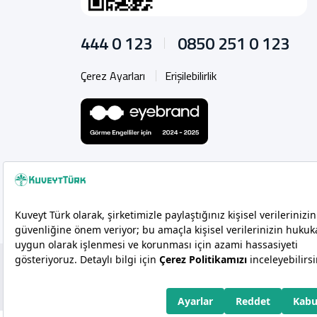
444 0 123
0850 251 0 123
Çerez Ayarları
Erişilebilirlik
Copyright 2026 Kuveyt Türk Katılım Bankası A.Ş.