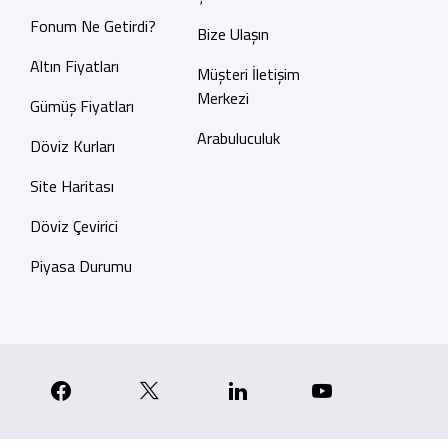
Fonum Ne Getirdi?
Bize Ulaşın
Altın Fiyatları
Müşteri İletişim
Merkezi
Gümüş Fiyatları
Arabuluculuk
Döviz Kurları
Site Haritası
Döviz Çevirici
Piyasa Durumu
p
nstagram
Facebook
X
Linkedin
YouTube