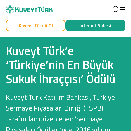
Sea
Kuveyt Türklü Ol
İnternet Şubesi
Kendim İçin
İşim İçin
Kuveyt Türk’e
‘Türkiye’nin En Büyük
Sukuk İhraççısı’ Ödülü
Kuveyt Türk Katılım Bankası, Türkiye
Sağlam Kart
Sermaye Piyasaları Birliği (TSPB)
tarafından düzenlenen ‘Sermaye
Araç Finansmanı
Piyasaları Ödülleri’nde, 2016 yılının