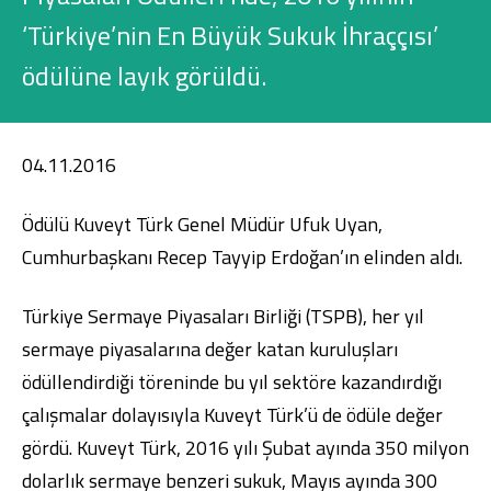
Konut Finansmanı
‘Türkiye’nin En Büyük Sukuk İhraççısı’
Yatırım Fonları
ödülüne layık görüldü.
04.11.2016
Ödülü Kuveyt Türk Genel Müdür Ufuk Uyan,
Ticari Kartlar
Cumhurbaşkanı Recep Tayyip Erdoğan’ın elinden aldı.
Tarım Finansmanı
Türkiye Sermaye Piyasaları Birliği (TSPB), her yıl
Leasing
sermaye piyasalarına değer katan kuruluşları
ödüllendirdiği töreninde bu yıl sektöre kazandırdığı
Yatırım
çalışmalar dolayısıyla Kuveyt Türk’ü de ödüle değer
gördü. Kuveyt Türk, 2016 yılı Şubat ayında 350 milyon
dolarlık sermaye benzeri sukuk, Mayıs ayında 300