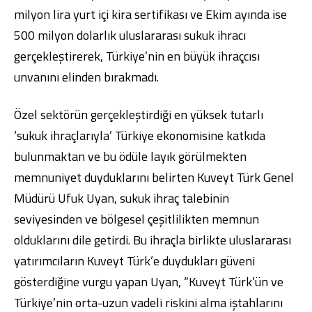
milyon lira yurt içi kira sertifikası ve Ekim ayında ise
500 milyon dolarlık uluslararası sukuk ihracı
gerçekleştirerek, Türkiye’nin en büyük ihraçcısı
unvanını elinden bırakmadı.
Dijital Bankacılık
Hakkımızda
Finans Portalı
Yatırımcı İlişkileri
Şube ve ATM’ler
İletişim
Ürün ve Hizmet Ücretleri
Özel sektörün gerçekleştirdiği en yüksek tutarlı
English
العربية
‘sukuk ihraçlarıyla’ Türkiye ekonomisine katkıda
Dijital Bankacılık
Hakkımızda
Finans Portalı
Yatırımcı İlişkileri
bulunmaktan ve bu ödüle layık görülmekten
Şube ve ATM’ler
İletişim
Ürün ve Hizmet Ücretleri
English
العربية
memnuniyet duyduklarını belirten Kuveyt Türk Genel
Müdürü Ufuk Uyan, sukuk ihraç talebinin
seviyesinden ve bölgesel çeşitlilikten memnun
olduklarını dile getirdi. Bu ihraçla birlikte uluslararası
yatırımcıların Kuveyt Türk’e duydukları güveni
gösterdiğine vurgu yapan Uyan, “Kuveyt Türk’ün ve
Türkiye’nin orta-uzun vadeli riskini alma iştahlarını