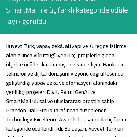
Konut Finansmanı
SmartMail ile üç farklı kategoride ödüle
Yatırım Fonları
layık görüldü.
Kuveyt Türk, yapay zekâ, altyapı ve süreç geliştirme
alanlarında yürüttüğü yenilikçi projelerle global
Ticari Kartlar
ölçekte ödüller kazanmaya devam ediyor. Bankanın
teknoloji ve dijital dönüşüm vizyonu doğrultusunda
Tarım Finansmanı
geliştirdiği yapay zekâ ve otomasyon alanındaki
yenilikçi projeleri Divit, Palmi GenAI ve
Leasing
SmartMail ulusal ve uluslararası prestije sahip
Yatırım
Brandon Hall Group tarafından düzenlenen
Technology Excellence Awards kapsamında üç farklı
kategoride ödüllendirildi. Bu başarı, Kuveyt Türk’ün