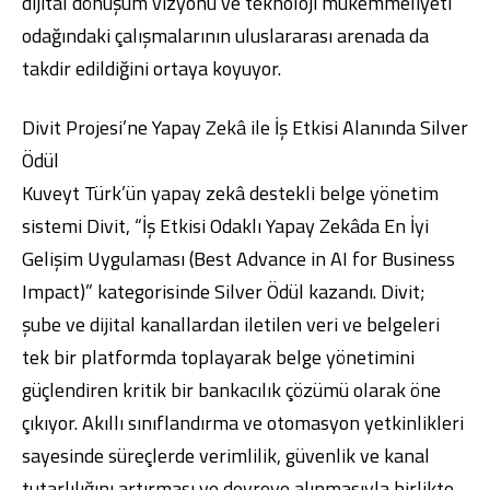
dijital dönüşüm vizyonu ve teknoloji mükemmeliyeti
odağındaki çalışmalarının uluslararası arenada da
takdir edildiğini ortaya koyuyor.
Divit Projesi’ne Yapay Zekâ ile İş Etkisi Alanında Silver
Dijital Bankacılık
Hakkımızda
Finans Portalı
Yatırımcı İlişkileri
Ödül
Şube ve ATM’ler
İletişim
Ürün ve Hizmet Ücretleri
Kuveyt Türk’ün yapay zekâ destekli belge yönetim
English
العربية
Dijital Bankacılık
sistemi Divit, “İş Etkisi Odaklı Yapay Zekâda En İyi
Hakkımızda
Finans Portalı
Yatırımcı İlişkileri
Şube ve ATM’ler
İletişim
Ürün ve Hizmet Ücretleri
Gelişim Uygulaması (Best Advance in AI for Business
English
العربية
Impact)” kategorisinde Silver Ödül kazandı. Divit;
şube ve dijital kanallardan iletilen veri ve belgeleri
tek bir platformda toplayarak belge yönetimini
güçlendiren kritik bir bankacılık çözümü olarak öne
çıkıyor. Akıllı sınıflandırma ve otomasyon yetkinlikleri
sayesinde süreçlerde verimlilik, güvenlik ve kanal
tutarlılığını artırması ve devreye alınmasıyla birlikte