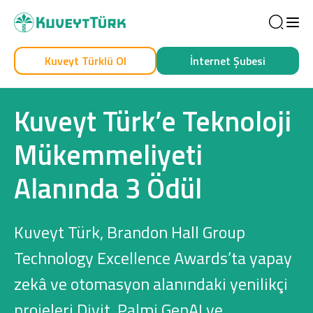
Sea
Kuveyt Türklü Ol
İnternet Şubesi
Kendim İçin
İşim İçin
Kuveyt Türk’e Teknoloji
Mükemmeliyeti
Alanında 3 Ödül
Kuveyt Türk, Brandon Hall Group
Sağlam Kart
Technology Excellence Awards’ta yapay
zekâ ve otomasyon alanındaki yenilikçi
Araç Finansmanı
projeleri Divit, Palmi GenAI ve