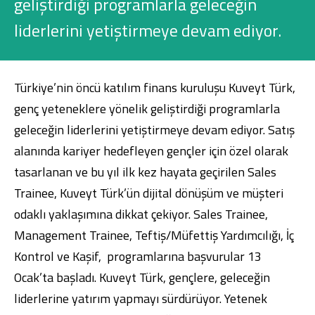
geliştirdiği programlarla geleceğin
Konut Finansmanı
liderlerini yetiştirmeye devam ediyor.
Yatırım Fonları
Türkiye’nin öncü katılım finans kuruluşu Kuveyt Türk,
genç yeteneklere yönelik geliştirdiği programlarla
geleceğin liderlerini yetiştirmeye devam ediyor. Satış
Ticari Kartlar
alanında kariyer hedefleyen gençler için özel olarak
tasarlanan ve bu yıl ilk kez hayata geçirilen Sales
Tarım Finansmanı
Trainee, Kuveyt Türk’ün dijital dönüşüm ve müşteri
odaklı yaklaşımına dikkat çekiyor. Sales Trainee,
Leasing
Management Trainee, Teftiş/Müfettiş Yardımcılığı, İç
Yatırım
Kontrol ve Kaşif, programlarına başvurular 13
Ocak’ta başladı. Kuveyt Türk, gençlere, geleceğin
liderlerine yatırım yapmayı sürdürüyor. Yetenek