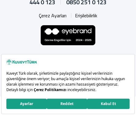
444 0 123
0850 251 0 123
Çerez Ayarları
Erişilebilirlik
Whatsapp
Instagram
Facebook
X
Linkedin
YouTu
Copyright 2026 Kuveyt Türk Katılım Bankası A.Ş.