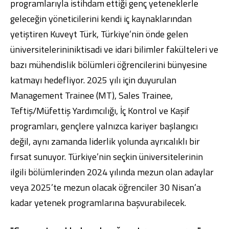
programlarıyla istihdam ettiği genç yeteneklerle
geleceğin yöneticilerini kendi iç kaynaklarından
yetiştiren Kuveyt Türk, Türkiye’nin önde gelen
üniversitelerininiktisadi ve idari bilimler fakülteleri ve
bazı mühendislik bölümleri öğrencilerini bünyesine
Dijital Bankacılık
Hakkımızda
Finans Portalı
Yatırımcı İlişkileri
katmayı hedefliyor. 2025 yılı için duyurulan
Şube ve ATM’ler
İletişim
Ürün ve Hizmet Ücretleri
English
العربية
Management Trainee (MT), Sales Trainee,
Dijital Bankacılık
Hakkımızda
Finans Portalı
Yatırımcı İlişkileri
Teftiş/Müfettiş Yardımcılığı, İç Kontrol ve Kaşif
Şube ve ATM’ler
İletişim
Ürün ve Hizmet Ücretleri
programları, gençlere yalnızca kariyer başlangıcı
English
العربية
değil, aynı zamanda liderlik yolunda ayrıcalıklı bir
fırsat sunuyor. Türkiye’nin seçkin üniversitelerinin
ilgili bölümlerinden 2024 yılında mezun olan adaylar
veya 2025’te mezun olacak öğrenciler 30 Nisan’a
kadar yetenek programlarına başvurabilecek.