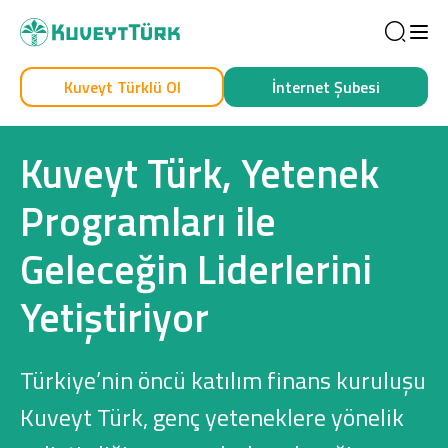
Sea
Kuveyt Türklü Ol
İnternet Şubesi
Kendim İçin
İşim İçin
Kuveyt Türk, Yetenek
Programları ile
Geleceğin Liderlerini
Yetiştiriyor
Sağlam Kart
Türkiye’nin öncü katılım finans kuruluşu
Araç Finansmanı
Kuveyt Türk, genç yeteneklere yönelik