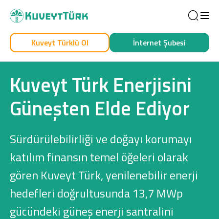
Sea
Kuveyt Türklü Ol
İnternet Şubesi
Kendim İçin
İşim İçin
Kuveyt Türk Enerjisini
Güneşten Elde Ediyor
Sürdürülebilirliği ve doğayı korumayı
katılım finansın temel öğeleri olarak
gören Kuveyt Türk, yenilenebilir enerji
Sağlam Kart
hedefleri doğrultusunda 13,7 MWp
Araç Finansmanı
gücündeki güneş enerji santralini