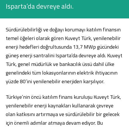
Konut Finansmanı
Isparta’da devreye aldı.
Yatırım Fonları
Sürdürülebilirliği ve doğayı korumayı katılım finansın
temel öğeleri olarak gören Kuveyt Türk, yenilenebilir
enerji hedefleri doğrultusunda 13,7 MWp gücündeki
güneş enerji santralini Isparta’da devreye aldı. Kuveyt
Ticari Kartlar
Türk, genel müdürlük ve bankacılık üssü dahil ülke
genelindeki tüm lokasyonlarının elektrik ihtiyacının
Tarım Finansmanı
yüzde 80’ini yenilenebilir enerjiden karşılıyor.
Leasing
Türkiye’nin öncü katılım finans kuruluşu Kuveyt Türk,
Yatırım
yenilenebilir enerji kaynakları kullanarak çevreye
olan katkısını artırmaya ve sürdürülebilir bir gelecek
için önemli adımlar atmaya devam ediyor. Bu