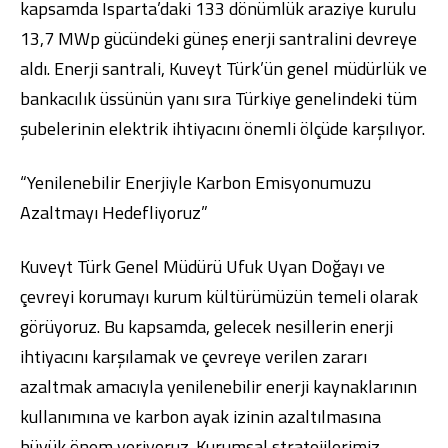
kapsamda Isparta’daki 133 dönümlük araziye kurulu
13,7 MWp gücündeki güneş enerji santralini devreye
aldı. Enerji santrali, Kuveyt Türk’ün genel müdürlük ve
bankacılık üssünün yanı sıra Türkiye genelindeki tüm
şubelerinin elektrik ihtiyacını önemli ölçüde karşılıyor.
Dijital Bankacılık
Hakkımızda
Finans Portalı
Yatırımcı İlişkileri
Şube ve ATM’ler
İletişim
Ürün ve Hizmet Ücretleri
English
العربية
“Yenilenebilir Enerjiyle Karbon Emisyonumuzu
Dijital Bankacılık
Hakkımızda
Finans Portalı
Yatırımcı İlişkileri
Azaltmayı Hedefliyoruz”
Şube ve ATM’ler
İletişim
Ürün ve Hizmet Ücretleri
English
العربية
Kuveyt Türk Genel Müdürü Ufuk Uyan Doğayı ve
çevreyi korumayı kurum kültürümüzün temeli olarak
görüyoruz. Bu kapsamda, gelecek nesillerin enerji
ihtiyacını karşılamak ve çevreye verilen zararı
azaltmak amacıyla yenilenebilir enerji kaynaklarının
kullanımına ve karbon ayak izinin azaltılmasına
büyük önem veriyoruz. Kurumsal stratejilerimiz