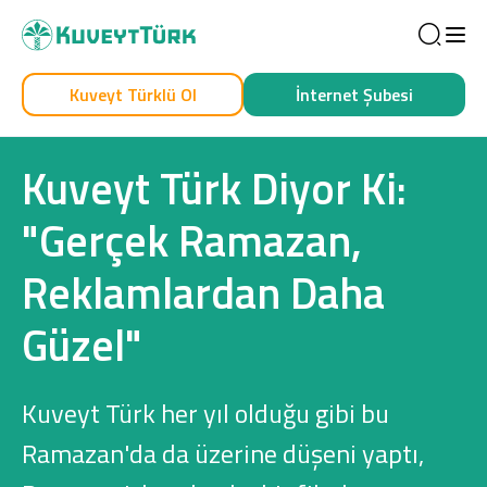
Sea
Kuveyt Türklü Ol
İnternet Şubesi
Kendim İçin
İşim İçin
Kuveyt Türk Diyor Ki:
"Gerçek Ramazan,
Reklamlardan Daha
Güzel"
Sağlam Kart
Kuveyt Türk her yıl olduğu gibi bu
Araç Finansmanı
Ramazan'da da üzerine düşeni yaptı,