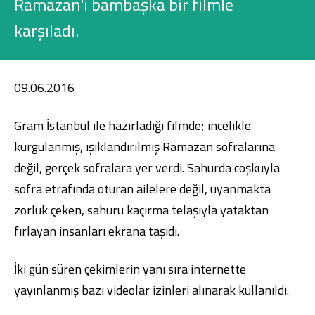
Ramazan'ı bambaşka bir filmle
Konut Finansmanı
karşıladı.
Yatırım Fonları
09.06.2016
Gram İstanbul ile hazırladığı filmde; incelikle
Ticari Kartlar
kurgulanmış, ışıklandırılmış Ramazan sofralarına
değil, gerçek sofralara yer verdi. Sahurda coşkuyla
Tarım Finansmanı
sofra etrafında oturan ailelere değil, uyanmakta
zorluk çeken, sahuru kaçırma telaşıyla yataktan
Leasing
fırlayan insanları ekrana taşıdı.
Yatırım
İki gün süren çekimlerin yanı sıra internette
yayınlanmış bazı videolar izinleri alınarak kullanıldı.