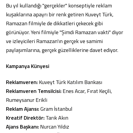
Bu yıl kullandığı "gerçekler" konseptiyle reklam
kuşaklarına apayrı bir renk getiren Kuveyt Türk,
Ramazan filmiyle de dikkatleri çekecek gibi
görünüyor. Yeni filmiyle "Şimdi Ramazan vakti" diyor
Dijital Bankacılık
ve izleyicileri Ramazan'ın gerçek ve samimi
Hakkımızda
Finans Portalı
Yatırımcı İlişkileri
Şube ve ATM’ler
İletişim
Ürün ve Hizmet Ücretleri
paylaşımlarına, gerçek güzelliklerine davet ediyor.
English
العربية
Dijital Bankacılık
Hakkımızda
Finans Portalı
Yatırımcı İlişkileri
Kampanya Künyesi
Şube ve ATM’ler
İletişim
Ürün ve Hizmet Ücretleri
English
العربية
Reklamveren:
Kuveyt Türk Katılım Bankası
Reklamveren Temsilcisi:
Enes Acar, Fırat Keçili,
Rumeysanur Erikli
Reklam Ajansı:
Gram İstanbul
Kreatif Direktör:
Tarık Akın
Ajans Başkanı:
Nurcan Yıldız