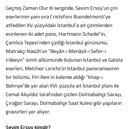
Geçmiş Zaman Olur Ki serginde, Sevim Ersoy’un çini
eserlerinin yanı sıra Cristoforo Buondelmonti’ye
atfedilen XV. yüzyıldaki İstanbul’a ait çizimlerden
esinlenen iki adet pano, Hartmann Schedel’in,
Çamlıca Tepesi’nden çizdiği İstanbul görünümü,
Matrakçı Nasûh’un “Beyân-ı Menâzil-i Sefer-i
Irâkeyn” isimli albümünde bulunan İstanbul ve Galata
eserleri, Melchior Lorichs’in İstanbul panoramasının
bir bölümü, Piri Reis’in kaleme aldığı “Kitap-ı
Bahriye”de yer alan XVI. yüzyıla ait İstanbul planı ile
Cemal Akyıldız tarafından çizilen Dolmabahçe Sarayı,
Çırağan Sarayı, Dolmabahçe Saat Kulesi gibi yapıların
gravürleri yer alıyor.
Sevim Ersoy kimdir?