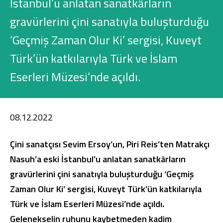
İstanbul’u anlatan sanatkârların
Konut Finansmanı
gravürlerini çini sanatıyla buluşturduğu
Yatırım Fonları
‘Geçmiş Zaman Olur Ki’ sergisi, Kuveyt
Türk’ün katkılarıyla Türk ve İslam
Eserleri Müzesi’nde açıldı.
Ticari Kartlar
08.12.2022
Tarım Finansmanı
Çini sanatçısı Sevim Ersoy’un, Piri Reis’ten Matrakçı
Leasing
Nasuh’a eski İstanbul’u anlatan sanatkârların
gravürlerini çini sanatıyla buluşturduğu ‘Geçmiş
Yatırım
Zaman Olur Ki’ sergisi, Kuveyt Türk’ün katkılarıyla
Türk ve İslam Eserleri Müzesi’nde açıldı.
Gelenekselin ruhunu kaybetmeden kadim