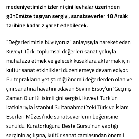
medeniyetimizin izlerini çini levhalar üzerinden
günümüze taşıyan sergiyi, sanatseverler 18 Aralık
tarihine kadar ziyaret edebilecek.
“Değerlerimizle büyüyoruz” anlayışıyla hareket eden
Dijital Bankacılık
Hakkımızda
Finans Portalı
Yatırımcı İlişkileri
Şube ve ATM’ler
İletişim
Ürün ve Hizmet Ücretleri
Kuveyt Türk, toplumsal değerleri sanat yoluyla
English
العربية
muhafaza etmek ve gelecek kuşaklara aktarmak için
Dijital Bankacılık
Hakkımızda
Finans Portalı
Yatırımcı İlişkileri
kültür sanat etkinlikleri düzenlemeye devam ediyor.
Şube ve ATM’ler
İletişim
Ürün ve Hizmet Ücretleri
English
العربية
Bu toprakların yetiştirdiği önemli değerlerden olan ve
çini sanatına hayatını adayan Sevim Ersoy’un ‘Geçmiş
Zaman Olur Ki’ isimli çini sergisi, Kuveyt Türk’ün
katkılarıyla İstanbul Sultanahmet’teki Türk ve İslam
Eserleri Müzesi’nde sanatseverlerin beğenisine
sunuldu. Küratörlüğünü Beste Gürsu’nun yaptığı
serginin açılışına, kültür sanat camiasından önemli