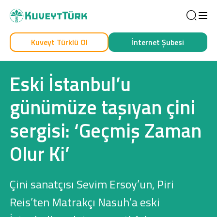
Sea
Kuveyt Türklü Ol
İnternet Şubesi
Kendim İçin
İşim İçin
Eski İstanbul’u
günümüze taşıyan çini
sergisi: ‘Geçmiş Zaman
Olur Ki’
Sağlam Kart
Çini sanatçısı Sevim Ersoy’un, Piri
Araç Finansmanı
Reis’ten Matrakçı Nasuh’a eski