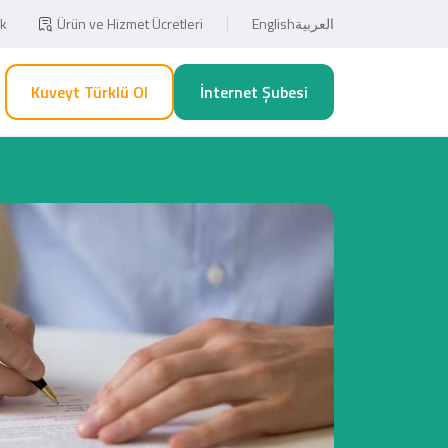
ık
Ürün ve Hizmet Ücretleri
English
العربية
Kuveyt Türklü Ol
İnternet Şubesi
Eğitim ve Sağlık Harcamalarınızda
Esnaf, Çiftçi ve Şahıs Firmalarına
5 Taksit Fırsatı!
Özel 1.000TL!