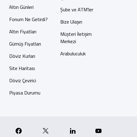
Altın Günleri
Şube ve ATM'ler
Fonum Ne Getirdi?
Bize Ulaşın
Altın Fiyatları
Müşteri İletişim
Merkezi
Gümüş Fiyatları
Arabuluculuk
Döviz Kurları
Site Haritası
Döviz Çevirici
Piyasa Durumu
p
nstagram
Facebook
X
Linkedin
YouTube