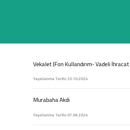
Sağlam Kart
Araç Finansmanı
Konut Finansmanı
Vekalet (Fon Kullandırım- Vadeli İhraca
Yatırım Fonları
Yayınlanma Tarihi: 23.10.2024
Murabaha Akdi
Yayınlanma Tarihi: 07.06.2024