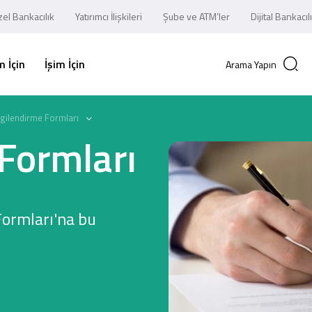
el Bankacılık
Yatırımcı İlişkileri
Şube ve ATM’ler
Dijital Bankacıl
 İçin
İşim İçin
Arama Yapın
lgilendirme Formları
 Formları
Formları'na bu