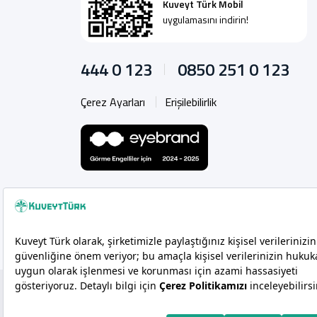
Kuveyt Türk Mobil
uygulamasını indirin!
444 0 123
0850 251 0 123
Çerez Ayarları
Erişilebilirlik
Copyright 2026 Kuveyt Türk Katılım Bankası A.Ş.