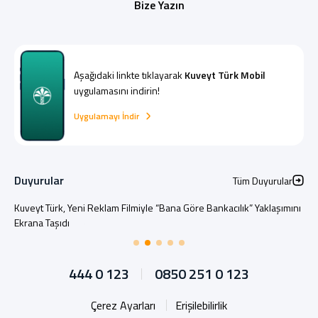
Bize Yazın
Aşağıdaki linkte tıklayarak
Kuveyt Türk Mobil
uygulamasını indirin!
Dijital Bankacılık
Hakkımızda
Finans Portalı
Yatırımcı İlişkileri
Şube ve ATM’ler
İletişim
Ürün ve Hizmet Ücretleri
Uygulamayı İndir
English
العربية
Dijital Bankacılık
Hakkımızda
Finans Portalı
Yatırımcı İlişkileri
Şube ve ATM’ler
İletişim
Ürün ve Hizmet Ücretleri
English
العربية
Duyurular
Tüm Duyurular
Kuveyt Türk, Yeni Reklam Filmiyle “Bana Göre Bankacılık” Yaklaşımını
Ekrana Taşıdı
444 0 123
0850 251 0 123
Çerez Ayarları
Erişilebilirlik