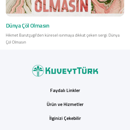
Konut Finansmanı
Yatırım Fonları
Dünya Çöl Olmasın
Hikmet Barutçugil’den küresel ısınmaya dikkat çeken sergi: Dünya
Çöl Olmasın
Ticari Kartlar
Tarım Finansmanı
Leasing
Faydalı Linkler
Yatırım
Ürün ve Hizmetler
İlginizi Çekebilir