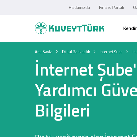
Hakkımızda
Finans Portalı
Öz
Kendim
Ana Sayfa
Dijital Bankacılık
İnternet Şube
İn
İnternet Şube
Yardımcı Güve
Bilgileri