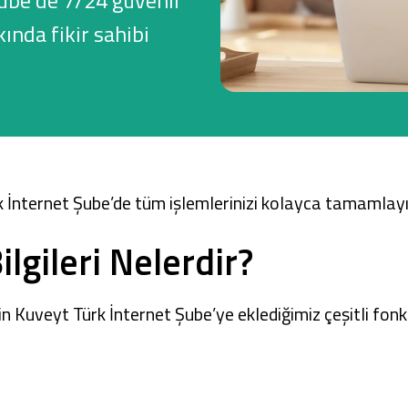
Şube'de 7/24 güvenli
ında fikir sahibi
Ticari Kartlar
Tarım Finansmanı
Leasing
 İnternet Şube’
de tüm işlemlerinizi kolayca tamamlayı
Yatırım
lgileri Nelerdir?
için Kuveyt Türk
İnternet Şube
’ye eklediğimiz çeşitli fon