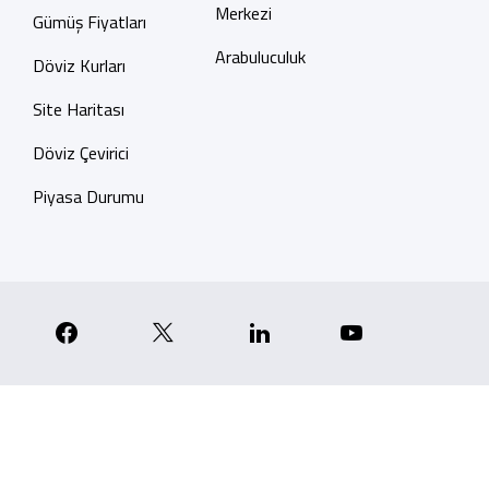
Merkezi
Gümüş Fiyatları
Arabuluculuk
Döviz Kurları
Site Haritası
Döviz Çevirici
Piyasa Durumu
p
nstagram
Facebook
X
Linkedin
YouTube