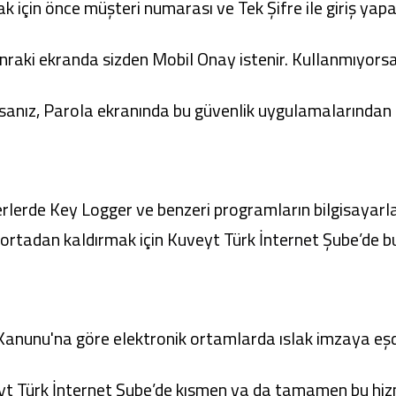
ak için önce müşteri numarası ve Tek Şifre ile giriş yapa
onraki ekranda sizden Mobil Onay istenir. Kullanmıyorsa
nız, Parola ekranında bu güvenlik uygulamalarından her
yerlerde Key Logger ve benzeri programların bilgisayar
i ortadan kaldırmak için
Kuveyt Türk İnternet Şube
’de b
 Kanunu'na göre elektronik ortamlarda ıslak imzaya eşd
yt Türk İnternet Şube’de kısmen ya da tamamen bu hizm