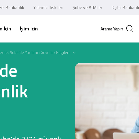
el Bankacılık
Yatırımcı İlişkileri
Şube ve ATM’ler
Dijital Bankacıl
 İçin
İşim İçin
Arama Yapın
ternet Şube'de Yardımcı Güvenlik Bilgileri
'de
nlik