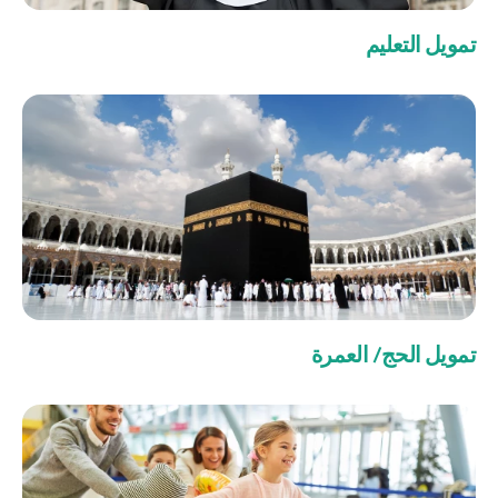
صناديق الاستثمار
تمويل التعليم
شركات
بطاقة بزنس بلاس
المزايا الضريبية
الائتمان الإيجاري
الحلول الخاصة بالقطاعات
تمويل الحج/ العمرة
من نحن
بوابة التمويل
علاقات المستثمرين
مركز رضا العملاء
الفروع وأجهزة الصراف الآلي
رسوم المنتجات والخدمات
English
Türkçe