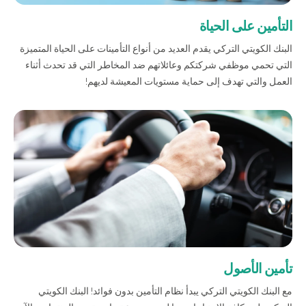
صناديق الاستثمار
التأمين على الحياة
البنك الكويتي التركي يقدم العديد من أنواع التأمينات على الحياة المتميزة
التي تحمي موظفي شركتكم وعائلاتهم ضد المخاطر التي قد تحدث أثناء
شركات
العمل والتي تهدف إلى حماية مستويات المعيشة لديهم!
بطاقة بزنس بلاس
المزايا الضريبية
الائتمان الإيجاري
الحلول الخاصة بالقطاعات
من نحن
بوابة التمويل
علاقات المستثمرين
مركز رضا العملاء
تأمين الأصول
الفروع وأجهزة الصراف الآلي
رسوم المنتجات والخدمات
English
Türkçe
مع البنك الكويتي التركي يبدأ نظام التأمين بدون فوائد! البنك الكويتي