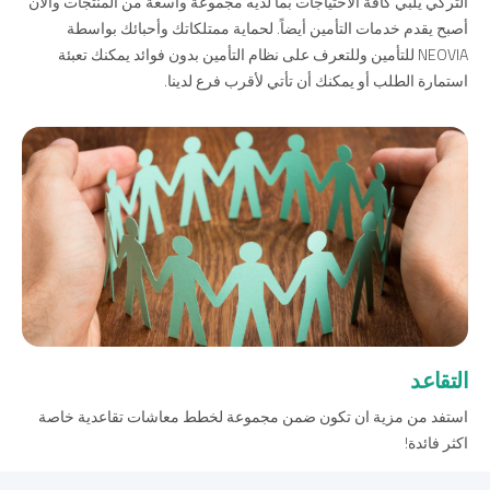
التركي يلبي كافة الاحتياجات بما لديه مجموعة واسعة من المنتجات والآن
أصبح يقدم خدمات التأمين أيضاً. لحماية ممتلكاتك وأحبائك بواسطة
NEOVIA للتأمين وللتعرف على نظام التأمين بدون فوائد يمكنك تعبئة
استمارة الطلب أو يمكنك أن تأتي لأقرب فرع لدينا.
من نحن
بوابة التمويل
علاقات المستثمرين
مركز رضا العملاء
الفروع وأجهزة الصراف الآلي
رسوم المنتجات والخدمات
English
Türkçe
التقاعد
استفد من مزية ان تكون ضمن مجموعة لخطط معاشات تقاعدية خاصة
اكثر فائدة!