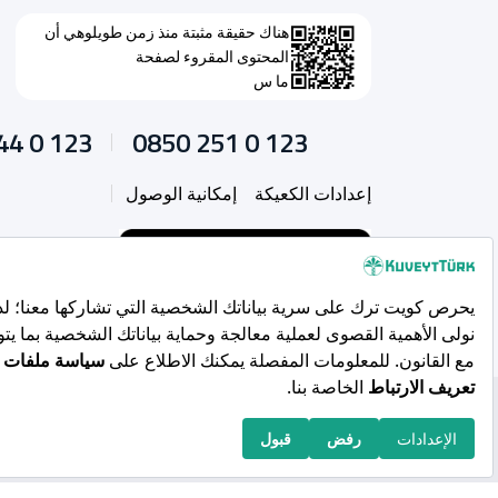
هناك حقيقة مثبتة منذ زمن طويلوهي أن
المحتوى المقروء لصفحة
ما س
44 0 123
0850 251 0 123
إعدادات الكعيكة
إمكانية الوصول
حقوق النشر 2026 محفوظة لـ Kuveyt Türk Katılım Bankası A.Ş.