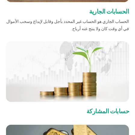
صناديق الاستثمار
الحسابات الجارية
الحساب الجاري هو الحساب غير المحدد بأجل وقابل لإيداع وسحب الأموال
في أي وقت كان ولا ينتج عنه أرباح.
شركات
بطاقة بزنس بلاس
المزايا الضريبية
الائتمان الإيجاري
الحلول الخاصة بالقطاعات
حسابات المشاركة
من نحن
بوابة التمويل
علاقات المستثمرين
مركز رضا العملاء
الفروع وأجهزة الصراف الآلي
رسوم المنتجات والخدمات
English
Türkçe