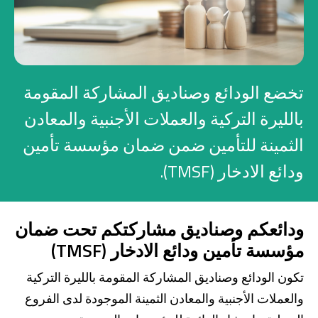
صناديق الاستثمار
شركات
تخضع الودائع وصناديق المشاركة المقومة
بطاقة بزنس بلاس
بالليرة التركية والعملات الأجنبية والمعادن
الثمينة للتأمين ضمن ضمان مؤسسة تأمين
المزايا الضريبية
ودائع الادخار (TMSF).
الائتمان الإيجاري
الحلول الخاصة بالقطاعات
ودائعكم وصناديق مشاركتكم تحت ضمان
مؤسسة تأمين ودائع الادخار (TMSF)
من نحن
بوابة التمويل
علاقات المستثمرين
مركز رضا العملاء
تكون الودائع وصناديق المشاركة المقومة بالليرة التركية
الفروع وأجهزة الصراف الآلي
رسوم المنتجات والخدمات
والعملات الأجنبية والمعادن الثمينة الموجودة لدى الفروع
English
Türkçe