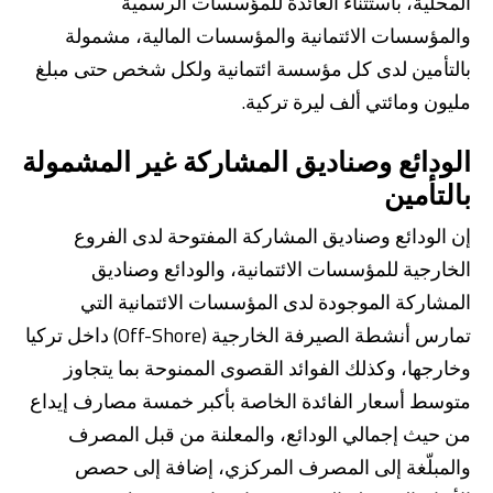
المحلية، باستثناء العائدة للمؤسسات الرسمية
والمؤسسات الائتمانية والمؤسسات المالية، مشمولة
بالتأمين لدى كل مؤسسة ائتمانية ولكل شخص حتى مبلغ
مليون ومائتي ألف ليرة تركية.
الودائع وصناديق المشاركة غير المشمولة
بالتأمين
من نحن
بوابة التمويل
علاقات المستثمرين
مركز رضا العملاء
إن الودائع وصناديق المشاركة المفتوحة لدى الفروع
الفروع وأجهزة الصراف الآلي
رسوم المنتجات والخدمات
الخارجية للمؤسسات الائتمانية، والودائع وصناديق
English
Türkçe
المشاركة الموجودة لدى المؤسسات الائتمانية التي
تمارس أنشطة الصيرفة الخارجية (Off-Shore) داخل تركيا
وخارجها، وكذلك الفوائد القصوى الممنوحة بما يتجاوز
متوسط أسعار الفائدة الخاصة بأكبر خمسة مصارف إيداع
من حيث إجمالي الودائع، والمعلنة من قبل المصرف
والمبلّغة إلى المصرف المركزي، إضافة إلى حصص