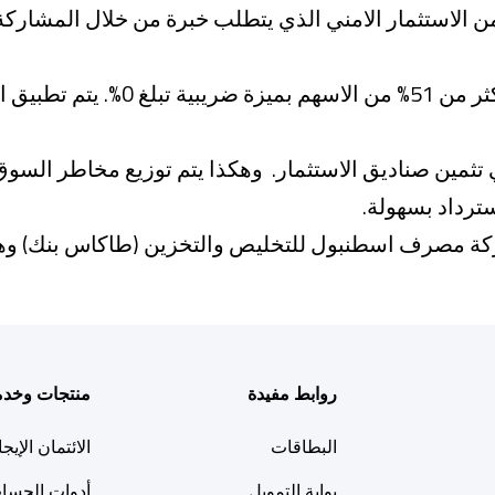
من الاستثمار الامني الذي يتطلب خبرة من خلال المشارك
مين صناديق الاستثمار. وهكذا يتم توزيع مخاطر السوق
سترداد بسهولة.
ركة مصرف اسطنبول للتخليص والتخزين (طاكاس بنك) و
روابط مفيدة
منتجات وخد
البطاقات
الائتمان الإيج
بوابة التمويل
أدوات الحسا