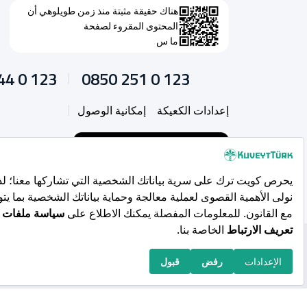
هناك حقيقة مثبتة منذ زمن طويلوهي أن
المحتوى المقروء لصفحة
ما س
44 0 123
0850 251 0 123
إعدادات الكعيكة
إمكانية الوصول
حقوق النشر 2026 محفوظة لـ Kuveyt Türk Katılım Bankası A.Ş.