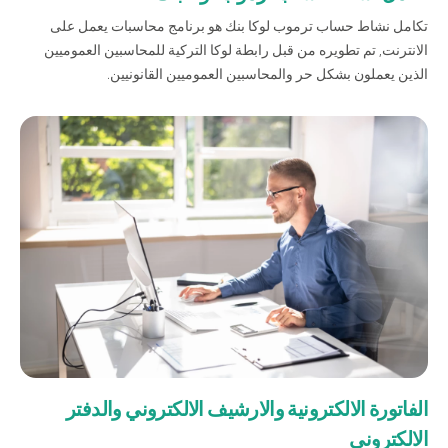
تكامل نشاط حساب ترموب لوكا بنك هو برنامج محاسبات يعمل على
الانترنت, تم تطويره من قبل رابطة لوكا التركية للمحاسبين العموميين
الذين يعملون بشكل حر والمحاسبين العموميين القانونيين.
من نحن
بوابة التمويل
علاقات المستثمرين
مركز رضا العملاء
الفروع وأجهزة الصراف الآلي
رسوم المنتجات والخدمات
English
Türkçe
الفاتورة الالكترونية والارشيف الالكتروني والدفتر
الالكتروني