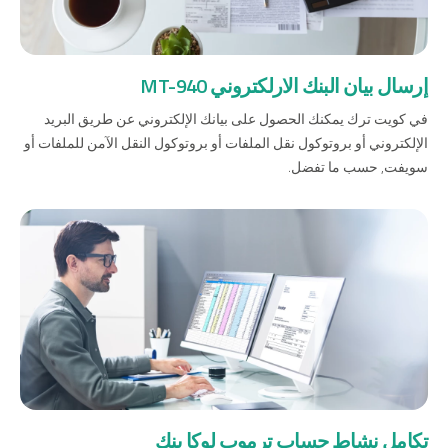
صناديق الاستثمار
إرسال بيان البنك الارلكتروني MT-940
شركات
في كويت ترك يمكنك الحصول على بيانك الإلكتروني عن طريق البريد
الإلكتروني أو بروتوكول نقل الملفات أو بروتوكول النقل الآمن للملفات أو
بطاقة بزنس بلاس
سويفت, حسب ما تفضل.
المزايا الضريبية
الائتمان الإيجاري
الحلول الخاصة بالقطاعات
من نحن
بوابة التمويل
علاقات المستثمرين
مركز رضا العملاء
الفروع وأجهزة الصراف الآلي
رسوم المنتجات والخدمات
English
Türkçe
تكامل نشاط حساب ترموب لوكا بنك