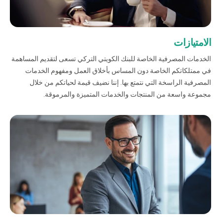
صناديق الاستثمار
الامتيازات
شركات
الخدمات المصرفية الخاصة للبنك الكويتي التركي تسعى لتقديم المساهمة
في ممتلكاتكم الخاصة دون المساس بأخلاق العمل ومفهوم الخدمات
بطاقة بزنس بلاس
المصرفية الراسخة التي نتمتع بها. إننا نضيف قيمة لحياتكم من خلال
مجموعة واسعة من المنتجات والخدمات المتميزة والمرموقة.
المزايا الضريبية
الائتمان الإيجاري
الحلول الخاصة بالقطاعات
من نحن
بوابة التمويل
علاقات المستثمرين
مركز رضا العملاء
الفروع وأجهزة الصراف الآلي
رسوم المنتجات والخدمات
English
Türkçe