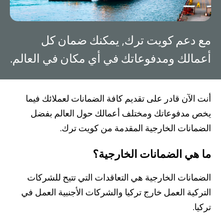
صناديق الاستثمار
مع دعم كويت ترك, يمكنك ضمان كل
شركات
أعمالك ومدفوعاتك في أي مكان في العالم.
بطاقة بزنس بلاس
أنت الآن قادر على تقديم كافة الضمانات لعملائك فيما
المزايا الضريبية
يخص مدفوعاتك ومختلف أعمالك حول العالم بفضل
الائتمان الإيجاري
الضمانات الخارجية المقدمة من كويت ترك.
الحلول الخاصة بالقطاعات
ما هي الضمانات الخارجية؟
الضمانات الخارجية هي التعاقدات التي تتيح للشركات
من نحن
بوابة التمويل
علاقات المستثمرين
مركز رضا العملاء
التركية العمل خارج تركيا والشركات الأجنبية العمل في
الفروع وأجهزة الصراف الآلي
رسوم المنتجات والخدمات
تركيا.
English
Türkçe