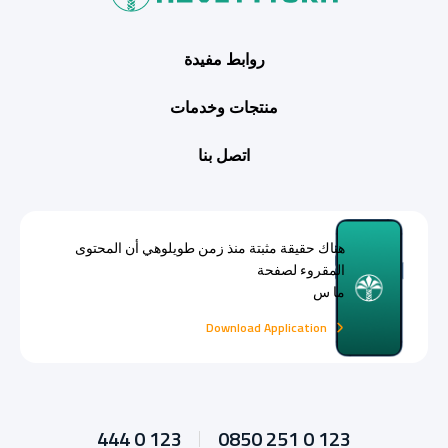
روابط مفيدة
منتجات وخدمات
اتصل بنا
هناك حقيقة مثبتة منذ زمن طويلوهي أن المحتوى
المقروء لصفحة
ما س
Download Application
444 0 123
0850 251 0 123