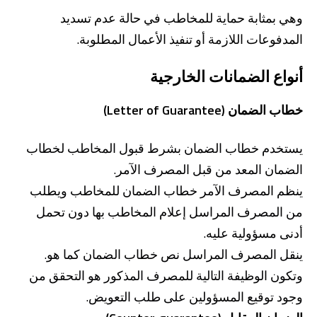
وهي بمثابة حماية للمخاطب في حالة عدم تسديد
المدفوعات اللازمة أو تنفيذ الأعمال المطلوبة.
أنواع الضمانات الخارجية
خطاب الضمان (Letter of Guarantee)
من نحن
بوابة التمويل
علاقات المستثمرين
مركز رضا العملاء
يستخدم خطاب الضمان بشرط قبول المخاطب لخطاب
الفروع وأجهزة الصراف الآلي
رسوم المنتجات والخدمات
الضمان المعد من قبل المصرف الآمر.
English
Türkçe
ينظم المصرف الآمر خطاب الضمان للمخاطب ويطلب
من المصرف المراسل إعلام المخاطب بها دون تحمل
أدنى مسؤولية عليه.
ينقل المصرف المراسل نص خطاب الضمان كما هو.
وتكون الوظيفة التالية للمصرف المذكور هو التحقق من
وجود توقيع المسؤولين على طلب التعويض.