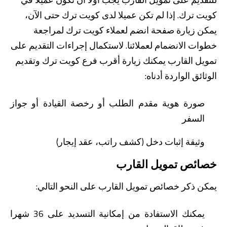
كويت ترك. إذا لم تكن عميلا لدى كويت ترك حتى الآن،
يمكن زيارة صفحة انضم لعملاء كويت ترك لمراجعة
خطوات الانضمام لعملائنا. لاستكمال إجراءات التقديم على
تمويل القارب يمكنك زيارة أقرب فرع كويت ترك وتقديم
الوثائق الواردة أدناه:
من نحن
بوابة التمويل
علاقات المستثمرين
مركز رضا العملاء
صورة هوية مقدم الطلب أو رخصة القيادة أو جواز
الفروع وأجهزة الصراف الآلي
رسوم المنتجات والخدمات
السفر
English
Türkçe
وثيقة إثبات دخل (كشف راتب، عقد إيجار)
خصائص تمويل القارب
يمكن ذكر خصائص تمويل القارب على النحو التالي:
يمكنك الاستفادة من إمكانية التسديد على 36 شهرا