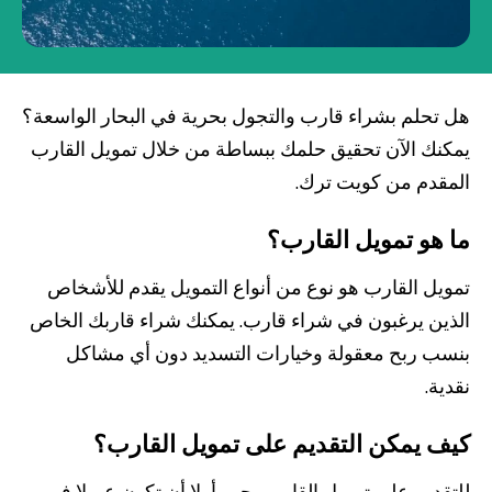
صناديق الاستثمار
شركات
هل تحلم بشراء قارب والتجول بحرية في البحار الواسعة؟
يمكنك الآن تحقيق حلمك ببساطة من خلال تمويل القارب
بطاقة بزنس بلاس
المقدم من كويت ترك.
المزايا الضريبية
ما هو تمويل القارب؟
الائتمان الإيجاري
تمويل القارب هو نوع من أنواع التمويل يقدم للأشخاص
الذين يرغبون في شراء قارب. يمكنك شراء قاربك الخاص
الحلول الخاصة بالقطاعات
بنسب ربح معقولة وخيارات التسديد دون أي مشاكل
نقدية.
من نحن
بوابة التمويل
علاقات المستثمرين
مركز رضا العملاء
الفروع وأجهزة الصراف الآلي
رسوم المنتجات والخدمات
كيف يمكن التقديم على تمويل القارب؟
English
Türkçe
للتقديم على تمويل القارب يجب أولا أن تكون عميلا في