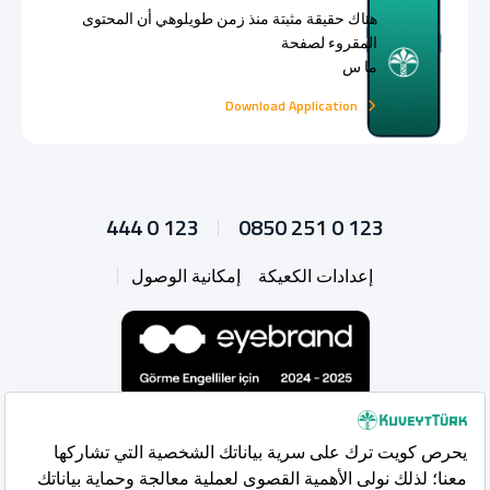
هناك حقيقة مثبتة منذ زمن طويلوهي أن المحتوى
المقروء لصفحة
ما س
Download Application
444 0 123
0850 251 0 123
إعدادات الكعيكة
إمكانية الوصول
ouTube
Linkedin
Facebook
X
Instagram
Whatsapp