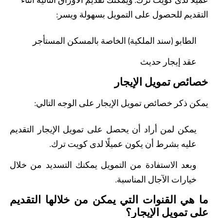
التقديم للحصول على التمويل بسهولة ويسر:
الطابو (سند الملكية) الخاصة بالمسكن المستأجر
عقد إيجار حديث
خصائص تمويل الإيجار
من نحن
بوابة التمويل
علاقات المستثمرين
مركز رضا العملاء
يمكن ذكر خصائص تمويل الإيجار على الوجه التالي:
الفروع وأجهزة الصراف الآلي
رسوم المنتجات والخدمات
English
Türkçe
يمكن لمن أراد أن يحصل على تمويل الإيجار التقديم
عليه بشرط أن يكون عميلًا لدى كويت ترك.
وبعد الاستفادة من التمويل يمكنك التسديد من خلال
خيارات الآجال المناسبة.
ما هي القنوات التي يمكن من خلالها التقديم
على تمويل الإيجار؟