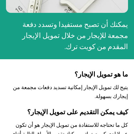
صناديق الاستثمار
يمكنك أن تصبح مستفيدا وتسدد دفعة
شركات
مجمعة للإيجار من خلال تمويل الإيجار
المقدم من كويت ترك.
بطاقة بزنس بلاس
المزايا الضريبية
ما هو تمويل الإيجار؟
الائتمان الإيجاري
يتيح لك تمويل الإيجار إمكانية تسديد دفعات مجمعة من
الحلول الخاصة بالقطاعات
إيجارك بسهولة.
كيف يمكن التقديم على تمويل الإيجار؟
من نحن
بوابة التمويل
علاقات المستثمرين
مركز رضا العملاء
الفروع وأجهزة الصراف الآلي
رسوم المنتجات والخدمات
كل ما تحتاجه للاستفادة من تمويل الإيجار هو أن تكون
English
Türkçe
عميلا لدى كويت ترك. ويمكنك تقديم الأوراق التالية أثناء