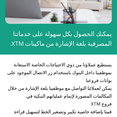
صناديق الاستثمار
شركات
يمكنك الحصول بكل سهولة على خدماتنا
بطاقة بزنس بلاس
المصرفية بلغة الإشارة من ماكينات XTM.
المزايا الضريبية
يستطيع عملاؤنا من ذوي الاحتياجات الخاصة الاستعانة
الائتمان الإيجاري
بموظفينا داخل البنوك باستخدام زر الاتصال الموجود على
الحلول الخاصة بالقطاعات
بوابات فروعنا
يمكن لعملائنا التواصل مع موظفينا بلغة الإشارة من خلال
المكالمات المصورة لإتمام عملياتهم البنكية في
من نحن
بوابة التمويل
علاقات المستثمرين
مركز رضا العملاء
فروع
XTM
الفروع وأجهزة الصراف الآلي
رسوم المنتجات والخدمات
English
Türkçe
قمنا بإضافة خاصية تكبير وتصغير الخط لتسهيل قراءة