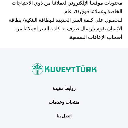
محتويات موقعنا الإلكتروني لعملائنا من ذوي الاحتياجات
الخاصة وعملائنا فوق 70 عام.
للحصول على كلمة السر الجديدة للبطاقة البنكية/ بطاقة
الائتمان نقوم بإرسال ظرف به كلمة السر لعملائنا من
أصحاب الإعاقات السمعية.
من نحن
بوابة التمويل
علاقات المستثمرين
مركز رضا العملاء
الفروع وأجهزة الصراف الآلي
رسوم المنتجات والخدمات
English
Türkçe
روابط مفيدة
منتجات وخدمات
اتصل بنا