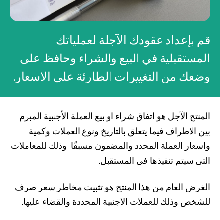
صناديق الاستثمار
قم بإعداد عقودك الآجلة لعملياتك
شركات
المستقبلية في البيع والشراء وحافظ على
وضعك من التغييرات الطارئة على الاسعار.
بطاقة بزنس بلاس
المزايا الضريبية
المنتج الآجل هو اتفاق شراء او بيع العملة الأجنبية المبرم
الائتمان الإيجاري
بين الاطراف فيما يتعلق بالتاريخ ونوع العملات وكمية
واسعار العملة المحدد والمضمون مسبقًا وذلك للمعاملات
الحلول الخاصة بالقطاعات
التي سيتم تنفيذها في المستقبل.
من نحن
بوابة التمويل
علاقات المستثمرين
مركز رضا العملاء
الغرض العام من هذا المنتج هو تثبيت مخاطر سعر صرف
الفروع وأجهزة الصراف الآلي
رسوم المنتجات والخدمات
للشخص وذلك للعملات الاجنبية المحددة والقضاء عليها.
English
Türkçe