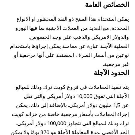
الخصائص العامة
يمكن استخدام هذا المنتج ذو النقد المحظور او الانواع
المحددة, مع العديد من العملات الاجنبية بما فيها اليورو
والدولار الامريكي والذهب على وجه الخصوص.
العملية الآجلة عبارة عن معاملة يمكن إجراؤها باستخدام
نوعين من أسعار الصرف المصنفة على أنها مرجعية أو
من نحن
بوابة التمويل
علاقات المستثمرين
مركز رضا العملاء
غير مرجعية.
الفروع وأجهزة الصراف الآلي
رسوم المنتجات والخدمات
الحدود الآجلة
English
Türkçe
يتم تنفيذ المعاملات في فروع كويت ترك وذلك للمبالغ
الآجلة التي تفوق 10,000 دولار أمريكي والتي تقل
عن 1,5 مليون دولار أمريكي. بالإضافة إلى ذلك، يمكن
إجراء المعاملات بأسعار مرجعية خاصة من خزانه كويت
ترك وذلك للمبالغ التي تتجاوز 100,000 دولار أمريكي.
الحد الأقصى لمدة المعاملة الآجلة هو 370 يومًا ولا يمكن