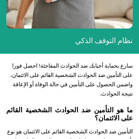
صناديق الاستثمار
شركات
نظام التوقف الذكي
بطاقة بزنس بلاس
المزايا الضريبية
سارع بحماية أحبابك ضد الحوادث المفاجئة! احصل فورا
على التأمين ضد الحوادث الشخصية القائم على الائتمان،
الائتمان الإيجاري
واضمن الحصول على التأمين في حالة الوفاة أو الإعاقة
نتيجة الحوادث.
الحلول الخاصة بالقطاعات
ما هو التأمين ضد الحوادث الشخصية القائم
على الائتمان؟
من نحن
بوابة التمويل
علاقات المستثمرين
مركز رضا العملاء
الفروع وأجهزة الصراف الآلي
رسوم المنتجات والخدمات
English
Türkçe
التأمين ضد الحوادث الشخصية القائم على الائتمان هو نوع