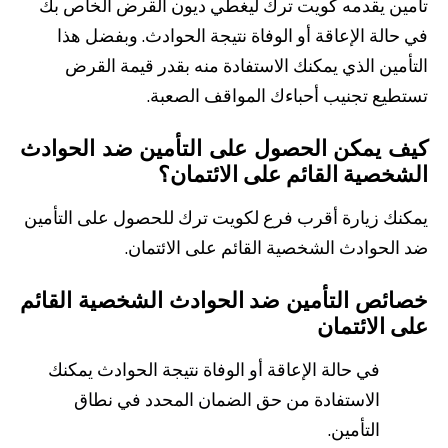
تأمين يقدمه كويت ترك ليغطي ديون القرض الخاص بك
في حالة الإعاقة أو الوفاة نتيجة الحوادث. وبفضل هذا
التأمين الذي يمكنك الاستفادة منه بقدر قيمة القرض
تستطيع تجنيب أحباءك المواقف الصعبة.
كيف يمكن الحصول على التأمين ضد الحوادث
الشخصية القائم على الائتمان؟
من نحن
بوابة التمويل
علاقات المستثمرين
مركز رضا العملاء
يمكنك زيارة أقرب فرع لكويت ترك للحصول على التأمين
الفروع وأجهزة الصراف الآلي
رسوم المنتجات والخدمات
English
Türkçe
ضد الحوادث الشخصية القائم على الائتمان.
خصائص التأمين ضد الحوادث الشخصية القائم
على الائتمان
في حالة الإعاقة أو الوفاة نتيجة الحوادث يمكنك
الاستفادة من حق الضمان المحدد في نطاق
التأمين.