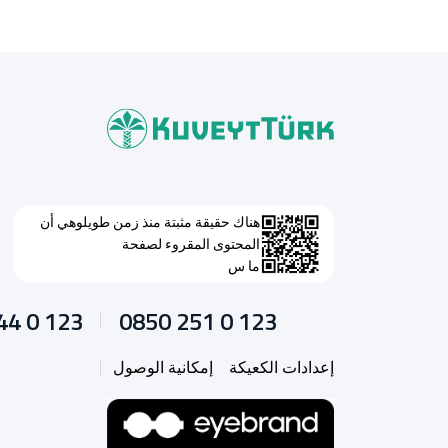
هناك حقيقة مثبتة منذ زمن طويلوهي أن
المحتوى المقروء لصفحة
ما س
44 0 123
0850 251 0 123
إعدادات الكعيكة
إمكانية الوصول