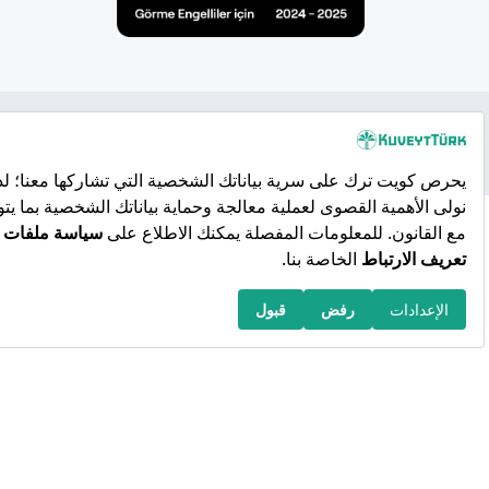
حقوق النشر 2026 محفوظة لـ Kuveyt Türk Katılım Bankası A.Ş.