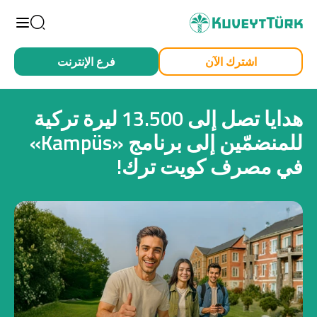
arch
اشترك الآن
فرع الإنترنت
من أجلي أنا
من أجل عملي
هدايا تصل إلى 13.500 ليرة تركية
للمنضمّين إلى برنامج «Kampüs»
في مصرف كويت ترك!
أفراد
بطاقة صاغلام
تمويل السيارة
تمويل الإسكان