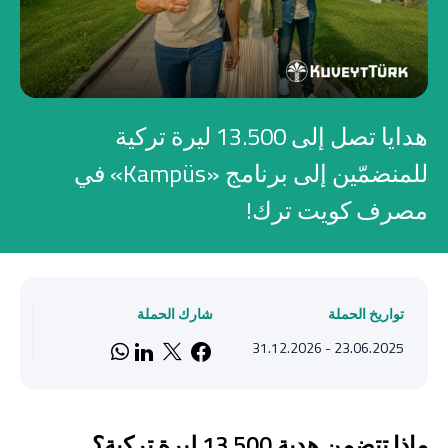
صناديق الاستثمار
شركات
هدايا تصل إلى 13.500 ليرة تركية
بطاقة بزنس بلاس
للمنضمّين إلى برنامج «Kampüs» في
مصرف كويت ترك!
المزايا الضريبية
الائتمان الإيجاري
الحلول الخاصة بالقطاعات
تواريخ الحملة
شارك الحملة
23.06.2025 - 31.12.2026
n Whatsapp
 on LinkedIn
Share on Facebook
Share on X
من نحن
بوابة التمويل
علاقات المستثمرين
مركز رضا العملاء
الفروع وأجهزة الصراف الآلي
رسوم المنتجات والخدمات
English
Türkçe
ماذا تتضمن هدية 13.500 ليرة تركية؟