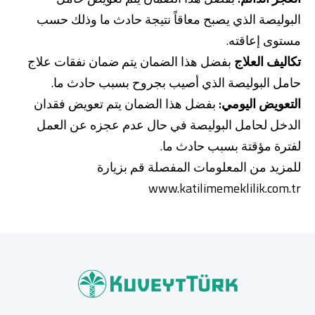
البوليصة الذي يصبح معاقاً نتيجة حادث ما وذلك حسب
مستوى إعاقته.
تكاليف العلاج
بفضل هذا الضمان يتم ضمان نفقات علاج
حامل البوليصة الذي أصيب بجروح بسبب حادث ما.
التعويض اليومي:
بفضل هذا الضمان يتم تعويض فقدان
الدخل لحامل البوليصة في حال عدم عجزه عن العمل
من نحن
بوابة التمويل
علاقات المستثمرين
مركز رضا العملاء
لفترة مؤقتة بسبب حادث ما.
الفروع وأجهزة الصراف الآلي
رسوم المنتجات والخدمات
للمزيد من المعلومات المفصلة قم بزيارة
English
Türkçe
www.katilimemeklilik.com.tr