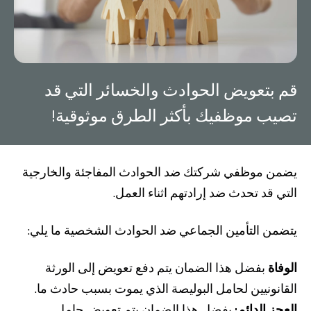
صناديق الاستثمار
شركات
قم بتعويض الحوادث والخسائر التي قد
بطاقة بزنس بلاس
تصيب موظفيك بأكثر الطرق موثوقية!
المزايا الضريبية
يضمن موظفي شركتك ضد الحوادث المفاجئة والخارجية
الائتمان الإيجاري
التي قد تحدث ضد إرادتهم اثناء العمل.
الحلول الخاصة بالقطاعات
يتضمن التأمين الجماعي ضد الحوادث الشخصية ما يلي:
من نحن
بوابة التمويل
علاقات المستثمرين
مركز رضا العملاء
الوفاة
بفضل هذا الضمان يتم دفع تعويض إلى الورثة
الفروع وأجهزة الصراف الآلي
رسوم المنتجات والخدمات
القانونيين لحامل البوليصة الذي يموت بسبب حادث ما.
English
Türkçe
العجز الدائم:
بفضل هذا الضمان يتم تعويض حامل