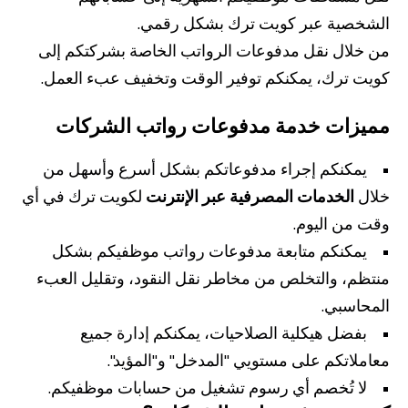
الشخصية عبر كويت ترك بشكل رقمي.
من خلال نقل مدفوعات الرواتب الخاصة بشركتكم إلى
كويت ترك، يمكنكم توفير الوقت وتخفيف عبء العمل.
مميزات خدمة مدفوعات رواتب الشركات
• يمكنكم إجراء مدفوعاتكم بشكل أسرع وأسهل من
من نحن
بوابة التمويل
علاقات المستثمرين
مركز رضا العملاء
خلال
الخدمات المصرفية عبر الإنترنت
لكويت ترك في أي
الفروع وأجهزة الصراف الآلي
رسوم المنتجات والخدمات
وقت من اليوم.
English
Türkçe
• يمكنكم متابعة مدفوعات رواتب موظفيكم بشكل
منتظم، والتخلص من مخاطر نقل النقود، وتقليل العبء
المحاسبي.
• بفضل هيكلية الصلاحيات، يمكنكم إدارة جميع
معاملاتكم على مستويي "المدخل" و"المؤيد".
• لا تُخصم أي رسوم تشغيل من حسابات موظفيكم.