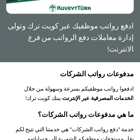
صناديق الاستثمار
ادفع رواتب موظفيك عبر كويت ترك وتولى
شركات
إدارة معاملات دفع الرواتب من فرع
الانترنت!
بطاقة بزنس بلاس
المزايا الضريبية
مدفوعات رواتب الشركات
الائتمان الإيجاري
ادفعوا رواتب موظفيكم بسرعة وسهولة من خلال
الحلول الخاصة بالقطاعات
ا
لخدمات المصرفية عبر الإنترنت
ببنك كويت ترك!
ما هي مدفوعات رواتب الشركات؟
من نحن
بوابة التمويل
علاقات المستثمرين
مركز رضا العملاء
الفروع وأجهزة الصراف الآلي
رسوم المنتجات والخدمات
خدمة "دفع رواتب الشركات" هي خدمتنا التي تتيح لكم
English
Türkçe
نقل مستحقات موظفيكم الشهرية إلى حساباتهم