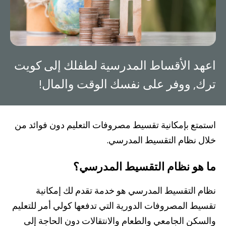
صناديق الاستثمار
شركات
اعهد الأقساط المدرسية لطفلك إلى كويت
بطاقة بزنس بلاس
ترك, ووفر على نفسك الوقت والمال!
المزايا الضريبية
استمتع بإمكانية تقسيط مصروفات التعليم دون فوائد من
الائتمان الإيجاري
خلال نظام التقسيط المدرسي.
الحلول الخاصة بالقطاعات
ما هو نظام التقسيط المدرسي؟
نظام التقسيط المدرسي هو خدمة تقدم لك إمكانية
من نحن
بوابة التمويل
علاقات المستثمرين
مركز رضا العملاء
الفروع وأجهزة الصراف الآلي
رسوم المنتجات والخدمات
تقسيط المصروفات الدورية التي تدفعها كولي أمر للتعليم
English
Türkçe
والسكن الجامعي والطعام والانتقالات دون الحاجة إلى