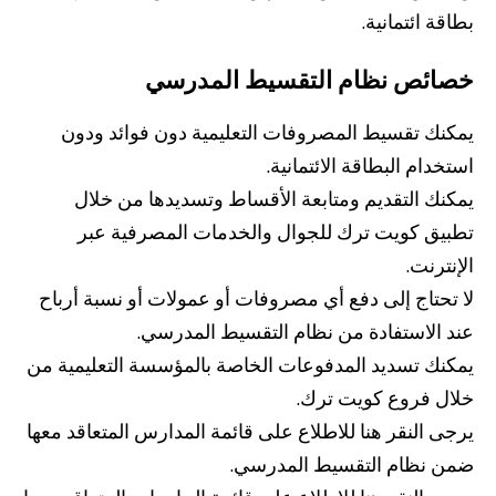
بطاقة ائتمانية.
خصائص نظام التقسيط المدرسي
يمكنك تقسيط المصروفات التعليمية دون فوائد ودون
استخدام البطاقة الائتمانية.
يمكنك التقديم ومتابعة الأقساط وتسديدها من خلال
من نحن
بوابة التمويل
علاقات المستثمرين
مركز رضا العملاء
تطبيق كويت ترك للجوال والخدمات المصرفية عبر
الفروع وأجهزة الصراف الآلي
رسوم المنتجات والخدمات
الإنترنت.
English
Türkçe
لا تحتاج إلى دفع أي مصروفات أو عمولات أو نسبة أرباح
عند الاستفادة من نظام التقسيط المدرسي.
يمكنك تسديد المدفوعات الخاصة بالمؤسسة التعليمية من
خلال فروع كويت ترك.
يرجى النقر هنا للاطلاع على قائمة المدارس المتعاقد معها
ضمن نظام التقسيط المدرسي.