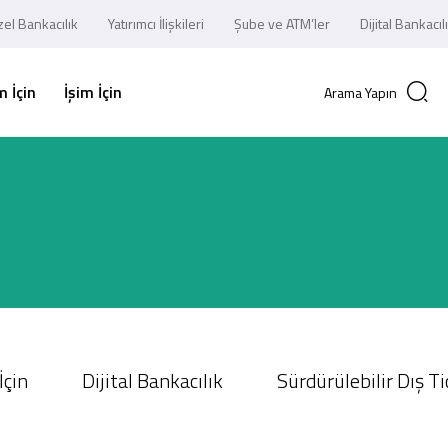
el Bankacılık
Yatırımcı İlişkileri
Şube ve ATM’ler
Dijital Bankacıl
 İçin
İşim İçin
Arama Yapın
İçin
Dijital Bankacılık
Sürdürülebilir Dış T