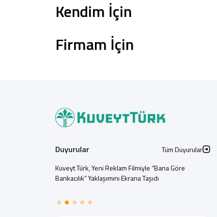
Kendim İçin
Firmam İçin
Sağlam Kart
Araç Finansmanı
Konut Finansmanı
Yatırım Fonları
Duyurular
Tüm Duyurular
Kuveyt Türk, Yeni Reklam Filmiyle “Bana Göre
Bankacılık” Yaklaşımını Ekrana Taşıdı