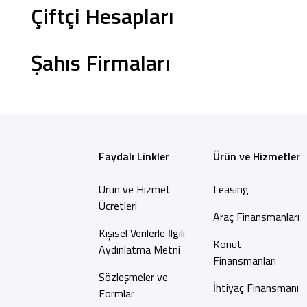
Çiftçi Hesapları
Şahıs Firmaları
Ticari Kartlar
Tarım Finansmanı
Leasing
Faydalı Linkler
Ürün ve Hizmetler
Yatırım
Ürün ve Hizmet
Leasing
Ücretleri
Araç Finansmanları
Kişisel Verilerle İlgili
Konut
Aydınlatma Metni
Finansmanları
Sözleşmeler ve
İhtiyaç Finansmanı
Formlar