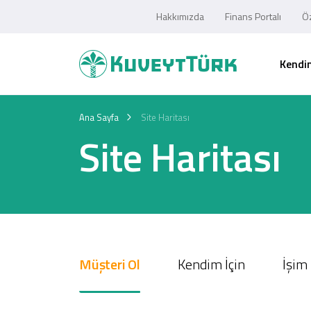
Hakkımızda
Finans Portalı
Öz
Kendim
Ana Sayfa
Site Haritası
Site Haritası
Müşteri Ol
Kendim İçin
İşim 