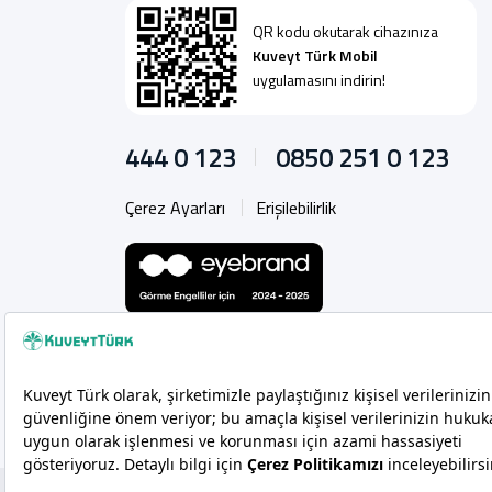
QR kodu okutarak cihazınıza
Kuveyt Türk Mobil
uygulamasını indirin!
444 0 123
0850 251 0 123
Çerez Ayarları
Erişilebilirlik