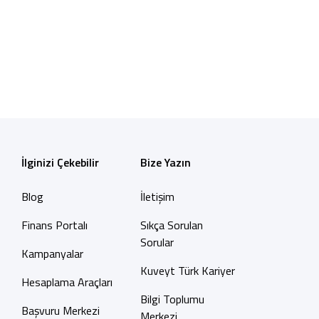
Tüm Kampanyalar
Tüm Kampanyalar
İlginizi Çekebilir
Bize Yazın
Blog
İletişim
Finans Portalı
Sıkça Sorulan
Sorular
Kampanyalar
Kuveyt Türk Kariyer
Hesaplama Araçları
Bilgi Toplumu
Başvuru Merkezi
Merkezi