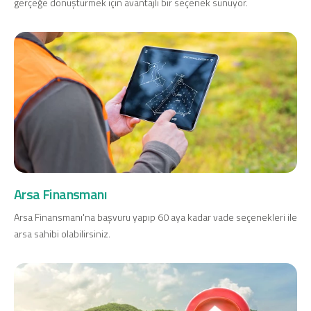
gerçeğe dönüştürmek için avantajlı bir seçenek sunuyor.
Dijital Bankacılık
Hakkımızda
Finans Portalı
Yatırımcı İlişkileri
Şube ve ATM’ler
İletişim
Ürün ve Hizmet Ücretleri
English
العربية
Dijital Bankacılık
Hakkımızda
Finans Portalı
Yatırımcı İlişkileri
Şube ve ATM’ler
İletişim
Ürün ve Hizmet Ücretleri
English
العربية
Arsa Finansmanı
Arsa Finansmanı'na başvuru yapıp 60 aya kadar vade seçenekleri ile
arsa sahibi olabilirsiniz.