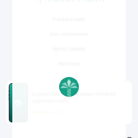
Faydalı Linkler
Ürün ve Hizmetler
İlginizi Çekebilir
Bize Yazın
Aşağıdaki linkte tıklayarak
Kuveyt Türk Mobil
uygulamasını indirin!
Uygulamayı İndir