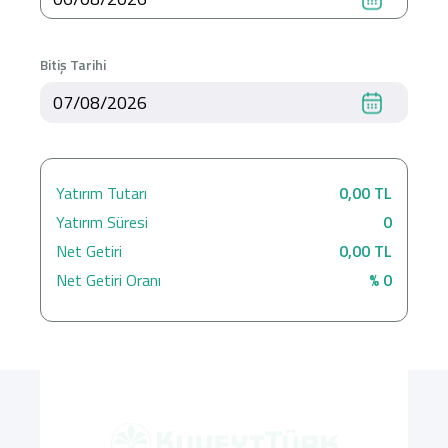
Bitiş Tarihi
Dijital Bankacılık
Hakkımızda
Finans Portalı
Yatırımcı İlişkileri
Şube ve ATM’ler
İletişim
Ürün ve Hizmet Ücretleri
English
العربية
Dijital Bankacılık
Hakkımızda
Finans Portalı
Yatırımcı İlişkileri
Şube ve ATM’ler
İletişim
Ürün ve Hizmet Ücretleri
English
العربية