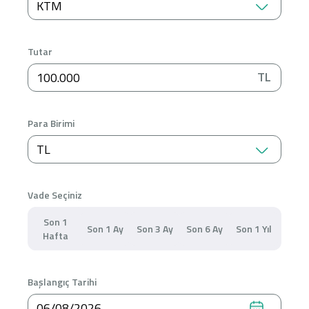
KTM
Konut Finansmanı
Yatırım Fonları
Tutar
TL
Para Birimi
Ticari Kartlar
TL
Tarım Finansmanı
Vade Seçiniz
Leasing
Son 1
Son 1 Ay
Son 3 Ay
Son 6 Ay
Son 1 Yıl
Hafta
Yatırım
Başlangıç Tarihi