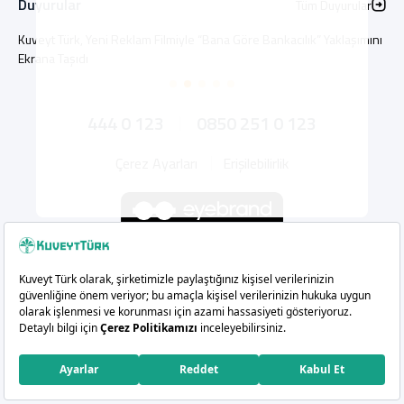
Duyurular
Tüm Duyurular
Kuveyt Türk, Yeni Reklam Filmiyle “Bana Göre Bankacılık” Yaklaşımını
Ekrana Taşıdı
444 0 123
0850 251 0 123
Çerez Ayarları
Erişilebilirlik
Whatsapp
Instagram
Facebook
X
Linkedin
YouTu
Copyright 2026 Kuveyt Türk Katılım Bankası A.Ş.