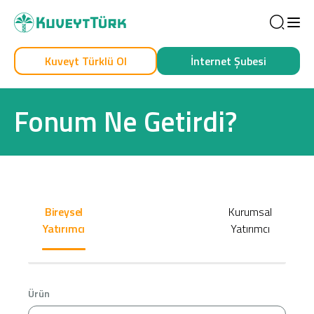
Sea
Kuveyt Türklü Ol
İnternet Şubesi
Kendim İçin
İşim İçin
Fonum Ne Getirdi?
Bireysel
Kurumsal
Yatırımcı
Yatırımcı
Sağlam Kart
Araç Finansmanı
Ürün