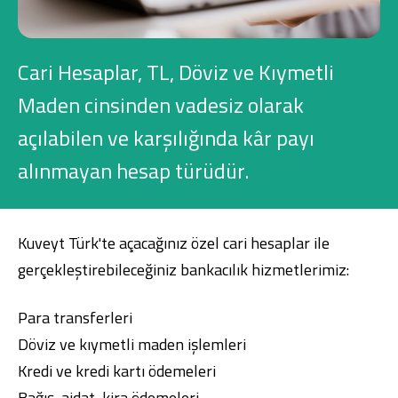
Konut Finansmanı
Yatırım Fonları
Cari Hesaplar, TL, Döviz ve Kıymetli
Maden cinsinden vadesiz olarak
açılabilen ve karşılığında kâr payı
alınmayan hesap türüdür.
Ticari Kartlar
Tarım Finansmanı
Kuveyt Türk'te açacağınız özel cari hesaplar ile
gerçekleştirebileceğiniz bankacılık hizmetlerimiz:
Leasing
Yatırım
Para transferleri
Döviz
ve
kıymetli maden
işlemleri
Kredi ve kredi kartı ödemeleri
Bağış
, aidat,
kira
ödemeleri