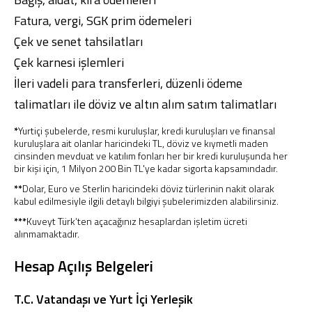
Fatura
,
vergi
,
SGK prim
ödemeleri
Çek ve senet
tahsilatları
Çek karnesi işlemleri
İleri vadeli para transferleri, düzenli ödeme
Dijital Bankacılık
Hakkımızda
Finans Portalı
Yatırımcı İlişkileri
talimatları ile döviz ve altın alım satım talimatları
Şube ve ATM’ler
İletişim
Ürün ve Hizmet Ücretleri
English
العربية
*
Yurtiçi şubelerde, resmi kuruluşlar, kredi kuruluşları ve finansal
Dijital Bankacılık
Hakkımızda
Finans Portalı
Yatırımcı İlişkileri
kuruluşlara ait olanlar haricindeki TL, döviz ve kıymetli maden
cinsinden mevduat ve katılım fonları her bir kredi kuruluşunda her
Şube ve ATM’ler
İletişim
Ürün ve Hizmet Ücretleri
bir kişi için, 1 Milyon 200 Bin TL'ye kadar sigorta kapsamındadır.
English
العربية
**
Dolar, Euro ve Sterlin haricindeki döviz türlerinin nakit olarak
kabul edilmesiyle ilgili detaylı bilgiyi
şubelerimiz
den alabilirsiniz.
***
Kuveyt Türk’ten açacağınız hesaplardan işletim ücreti
alınmamaktadır.
Hesap Açılış Belgeleri
T.C. Vatandaşı ve Yurt İçi Yerleşik