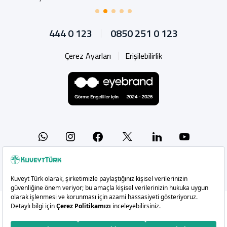
444 0 123
0850 251 0 123
Çerez Ayarları
Erişilebilirlik
Whatsapp
Instagram
Facebook
X
Linkedin
YouTu
Copyright 2026 Kuveyt Türk Katılım Bankası A.Ş.