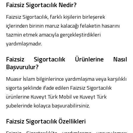
Faizsiz Sigortacılık Nedir?
Faizsiz Sigortacılık, farklı kişilerin birleşerek
içlerinden birinin maruz kalacağı felaketin hasarını
tazmin etmek amacıyla gerçekleştirdikleri
Dijital Bankacılık
Hakkımızda
Finans Portalı
Yatırımcı İlişkileri
yardımlaşmadır.
Şube ve ATM’ler
İletişim
Ürün ve Hizmet Ücretleri
English
العربية
Faizsiz Sigortacılık Ürünlerine Nasıl
Dijital Bankacılık
Hakkımızda
Finans Portalı
Yatırımcı İlişkileri
Başvurulur?
Şube ve ATM’ler
İletişim
Ürün ve Hizmet Ücretleri
English
العربية
Muasır İslam bilginlerince yardımlaşma veya karşılıklı
sigorta şeklinde ifade edilen Faizsiz Sigortacılık
ürünlerine
Kuveyt Türk Mobil
ve
Kuveyt Türk
şubelerinde
kolayca başvurabilirsiniz.
Faizsiz Sigortacılık Özellikleri