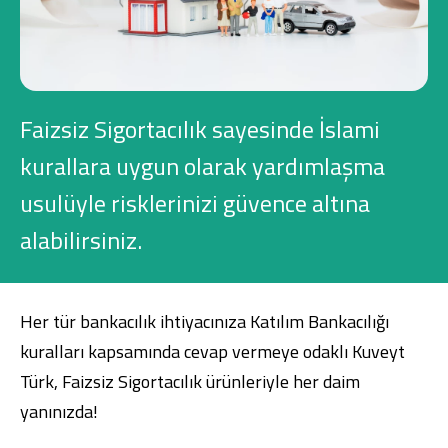
Konut Finansmanı
Yatırım Fonları
Faizsiz Sigortacılık sayesinde İslami
kurallara uygun olarak yardımlaşma
usulüyle risklerinizi güvence altına
Ticari Kartlar
alabilirsiniz.
Tarım Finansmanı
Leasing
Her tür bankacılık ihtiyacınıza Katılım Bankacılığı
kuralları kapsamında cevap vermeye odaklı Kuveyt
Yatırım
Türk, Faizsiz Sigortacılık ürünleriyle her daim
yanınızda!