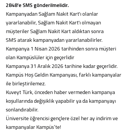
2848'e SMS gönderilmelidir.
Kampanyadan Sağlam Nakit Kart'ı olanlar
yararlanabilir, Sağlam Nakit Kart'ı olmayan
müşteriler Sağlam Nakit Kart aldıktan sonra
SMS atarak kampanyadan yararlanabilirler.
Dijital Bankacılık
Hakkımızda
Finans Portalı
Yatırımcı İlişkileri
Şube ve ATM’ler
İletişim
Ürün ve Hizmet Ücretleri
Kampanya 1 Nisan 2026 tarihinden sonra müşteri
English
العربية
olan Kampüslüler için geçerlidir
Dijital Bankacılık
Hakkımızda
Finans Portalı
Yatırımcı İlişkileri
Şube ve ATM’ler
İletişim
Ürün ve Hizmet Ücretleri
Kampanya 31 Aralık 2026 tarihine kadar geçerlidir.
English
العربية
Kampüs Hoş Geldin Kampanyası, farklı kampanyalar
ile birleştirilemez.
Kuveyt Türk, önceden haber vermeden kampanya
koşullarında değişiklik yapabilir ya da kampanyayı
sonlandırabilir.
Üniversite öğrencisi gençlere özel her ay indirim ve
kampanyalar Kampüs’te!