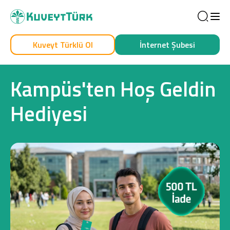
Sea
Kuveyt Türklü Ol
İnternet Şubesi
Kendim İçin
İşim İçin
Kampüs'ten Hoş Geldin
Hediyesi
Sağlam Kart
Araç Finansmanı