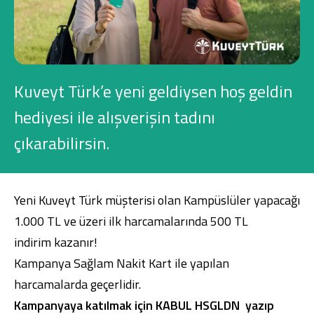
Konut Finansmanı
Yatırım Fonları
Kuveyt Türk’e yeni geldiysen hoş geldin
hediyesi ile alışverişin tadını
çıkarabilirsin.
Ticari Kartlar
Tarım Finansmanı
Yeni Kuveyt Türk müşterisi olan Kampüslüler yapacağı
Leasing
1.000 TL ve üzeri ilk harcamalarında 500 TL
indirim kazanır!
Yatırım
Kampanya Sağlam Nakit Kart ile yapılan
harcamalarda geçerlidir.
Kampanyaya katılmak için KABUL HSGLDN yazıp