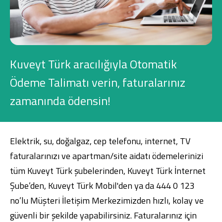
Konut Finansmanı
Yatırım Fonları
Kuveyt Türk aracılığıyla Otomatik
Ödeme Talimatı verin, faturalarınız
zamanında ödensin!
Ticari Kartlar
Tarım Finansmanı
Elektrik, su, doğalgaz, cep telefonu, internet, TV
Leasing
faturalarınızı ve apartman/site aidatı ödemelerinizi
tüm
Kuveyt Türk şubelerinden
,
Kuveyt Türk İnternet
Yatırım
Şube
’den,
Kuveyt Türk Mobil
'den ya da 444 0 123
no’lu Müşteri İletişim Merkezimizden hızlı, kolay ve
güvenli bir şekilde yapabilirsiniz. Faturalarınız için