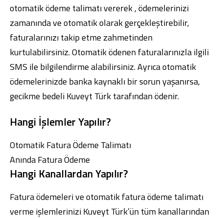
otomatik ödeme talimatı vererek , ödemelerinizi
zamanında ve otomatik olarak gerçekleştirebilir,
faturalarınızı takip etme zahmetinden
kurtulabilirsiniz. Otomatik ödenen faturalarınızla ilgili
SMS ile bilgilendirme alabilirsiniz. Ayrıca otomatik
Dijital Bankacılık
Hakkımızda
Finans Portalı
Yatırımcı İlişkileri
Şube ve ATM’ler
İletişim
Ürün ve Hizmet Ücretleri
ödemelerinizde banka kaynaklı bir sorun yaşanırsa,
English
العربية
gecikme bedeli Kuveyt Türk tarafından ödenir.
Dijital Bankacılık
Hakkımızda
Finans Portalı
Yatırımcı İlişkileri
Şube ve ATM’ler
İletişim
Ürün ve Hizmet Ücretleri
Hangi İşlemler Yapılır?
English
العربية
Otomatik Fatura Ödeme Talimatı
Anında Fatura Ödeme
Hangi Kanallardan Yapılır?
Fatura ödemeleri ve otomatik fatura ödeme talimatı
verme işlemlerinizi Kuveyt Türk’ün tüm kanallarından