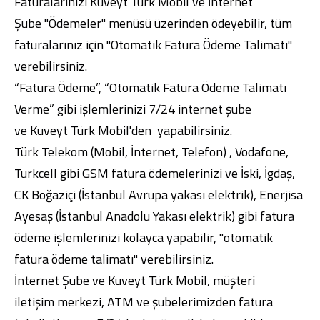
Faturalarınızı
Kuveyt Türk Mobil
ve
İnternet
Şube
"Ödemeler" menüsü üzerinden ödeyebilir, tüm
faturalarınız için "Otomatik Fatura Ödeme Talimatı"
verebilirsiniz.
“Fatura Ödeme”, “Otomatik Fatura Ödeme Talimatı
Verme” gibi işlemlerinizi 7/24 internet şube
ve
Kuveyt Türk Mobil
'den yapabilirsiniz.
Türk Telekom (Mobil, İnternet, Telefon) , Vodafone,
Turkcell gibi
GSM fatura ödemelerinizi
ve İski, İgdaş,
CK Boğaziçi (İstanbul Avrupa yakası elektrik), Enerjisa
Ayesaş (İstanbul Anadolu Yakası elektrik) gibi fatura
ödeme işlemlerinizi kolayca yapabilir, "otomatik
fatura ödeme talimatı" verebilirsiniz.
İnternet Şube
ve
Kuveyt Türk Mobil
,
müşteri
iletişim
merkezi
,
ATM
ve
şubelerimizden
fatura