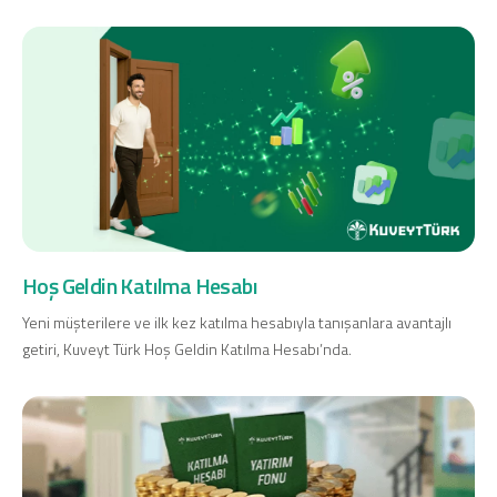
Dijital Bankacılık
Hakkımızda
Finans Portalı
Yatırımcı İlişkileri
Şube ve ATM’ler
İletişim
Ürün ve Hizmet Ücretleri
English
العربية
Dijital Bankacılık
Hakkımızda
Finans Portalı
Yatırımcı İlişkileri
Şube ve ATM’ler
İletişim
Ürün ve Hizmet Ücretleri
English
العربية
Hoş Geldin Katılma Hesabı
Yeni müşterilere ve ilk kez katılma hesabıyla tanışanlara avantajlı
getiri, Kuveyt Türk Hoş Geldin Katılma Hesabı’nda.