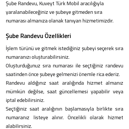
Şube Randevu,
Kuveyt Türk Mobil
aracılığıyla
yaralanabileceğiniz ve şubeye gitmeden sıra
numarası almanıza olanak tanıyan hizmetimizdir.
Şube Randevu Özellikleri
Dijital Bankacılık
Hakkımızda
Finans Portalı
Yatırımcı İlişkileri
Şube ve ATM’ler
İletişim
Ürün ve Hizmet Ücretleri
İşlem türünü ve gitmek istediğiniz şubeyi seçerek sıra
English
العربية
numaranızı oluşturabilirsiniz.
Dijital Bankacılık
Hakkımızda
Finans Portalı
Yatırımcı İlişkileri
Şube ve ATM’ler
İletişim
Ürün ve Hizmet Ücretleri
Oluşturduğunuz sıra numarası ile seçtiğiniz randevu
English
العربية
saatinden önce şubeye gelmenizi önemle rica ederiz.
Randevu aldığınız saat aralığında hizmet almanız
mümkün değilse, saat güncellemesi yapabilir veya
iptal edebilirsiniz.
Seçtiğiniz saat aralığının başlamasıyla birlikte sıra
numaranız listeye alınır. Öncelikli olarak hizmet
alabilirsiniz.