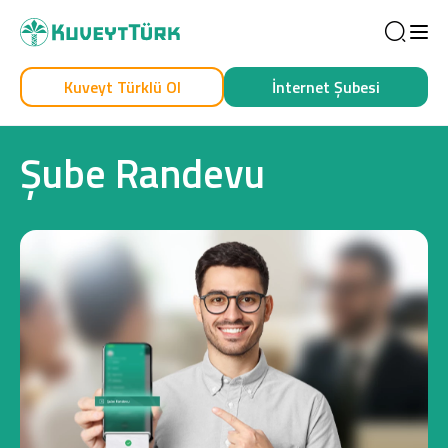
Sea
Kuveyt Türklü Ol
İnternet Şubesi
Kendim İçin
İşim İçin
Şube Randevu
Sağlam Kart
Araç Finansmanı