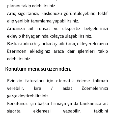
planını takip edebilirsiniz.
Araç sigortanızı, kaskonuzu görüntüleyebilir, teklif
alıp yeni bir tanımlama yapabilirsiniz.
Aracınıza ait ruhsat ve ekspertiz belgelerinizi
Dijital Bankacılık
Hakkımızda
Finans Portalı
Yatırımcı İlişkileri
ekleyip ihtiyaç anında kolayca ulaşabilirsiniz.
Şube ve ATM’ler
İletişim
Ürün ve Hizmet Ücretleri
Başkası adına (eş, arkadaş, aile) araç ekleyerek menü
English
العربية
üzerinden eklediğiniz araca dair işlemleri takip
Dijital Bankacılık
Hakkımızda
Finans Portalı
Yatırımcı İlişkileri
Şube ve ATM’ler
İletişim
Ürün ve Hizmet Ücretleri
edebilirsiniz.
English
العربية
Konutum menüsü üzerinden,
Evinizin faturaları için otomatik ödeme talimatı
verebilir, kira / aidat ödemelerinizi
gerçekleştirebilirsiniz.
Konutunuz için başka firmaya ya da bankamıza ait
sigorta eklemesi yapabilir, takibini