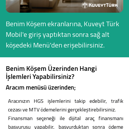
Konut Finansmanı
Yatırım Fonları
Benim Köşem ekranlarına, Kuveyt Türk
Mobil'e giriş yaptıktan sonra sağ alt
köşedeki Menü'den erişebilirsiniz.
Ticari Kartlar
Benim Köşem Üzerinden Hangi
Tarım Finansmanı
İşlemleri Yapabilirsiniz?
Aracım menüsü üzerinden;
Leasing
Aracınızın HGS işlemlerini takip edebilir, trafik
Yatırım
cezası ve MTV ödemelerini gerçekleştirebilirsiniz.
Finansman seçeneği ile dijital araç finansmanı
başvurusu yapabilir, başvurduktan sonra ödeme