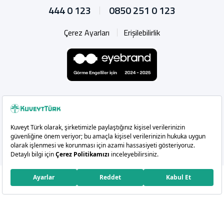
444 0 123
0850 251 0 123
Çerez Ayarları
Erişilebilirlik
Whatsapp
Instagram
Facebook
X
Linkedin
YouTu
Copyright 2026 Kuveyt Türk Katılım Bankası A.Ş.