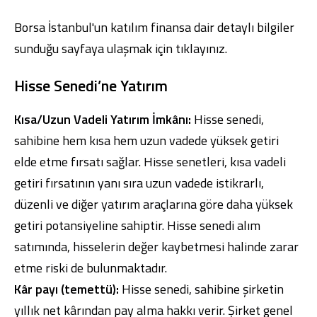
Borsa İstanbul'un katılım finansa dair detaylı bilgiler
sunduğu sayfaya ulaşmak için
tıklayınız
.
Hisse Senedi’ne Yatırım
Dijital Bankacılık
Hakkımızda
Finans Portalı
Yatırımcı İlişkileri
Şube ve ATM’ler
İletişim
Ürün ve Hizmet Ücretleri
Kısa/Uzun Vadeli Yatırım İmkânı:
Hisse senedi,
English
العربية
sahibine hem kısa hem uzun vadede yüksek getiri
Dijital Bankacılık
Hakkımızda
Finans Portalı
Yatırımcı İlişkileri
Şube ve ATM’ler
İletişim
Ürün ve Hizmet Ücretleri
elde etme fırsatı sağlar. Hisse senetleri, kısa vadeli
English
العربية
getiri fırsatının yanı sıra uzun vadede istikrarlı,
düzenli ve diğer yatırım araçlarına göre daha yüksek
getiri potansiyeline sahiptir. Hisse senedi alım
satımında, hisselerin değer kaybetmesi halinde zarar
etme riski de bulunmaktadır.
Kâr payı (temettü):
Hisse senedi, sahibine şirketin
yıllık net kârından pay alma hakkı verir. Şirket genel