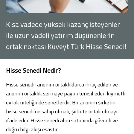
Konut Finansmanı
Yatırım Fonları
Kısa vadede yüksek kazanç isteyenler
ile uzun vadeli yatırım düşünenlerin
ortak noktası Kuveyt Türk Hisse Senedi!
Ticari Kartlar
Hisse Senedi Nedir?
Tarım Finansmanı
Hisse senedi; anonim ortaklıklarca ihraç edilen ve
Leasing
anonim ortaklık sermaye payını temsil eden kıymetli
evrak niteliğinde senetlerdir. Bir anonim şirketin
Yatırım
hisse senedi’ne sahip olmak, şirkete ortak olmayı
ifade eder. Hisse senedi alım satımında güvenli ve
doğru bilgi akışı esastır.