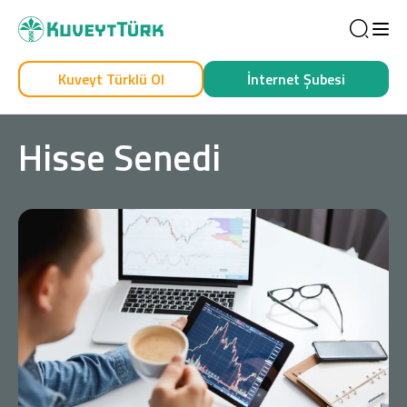
Sea
Kuveyt Türklü Ol
İnternet Şubesi
Kendim İçin
İşim İçin
Hisse Senedi
Sağlam Kart
Araç Finansmanı